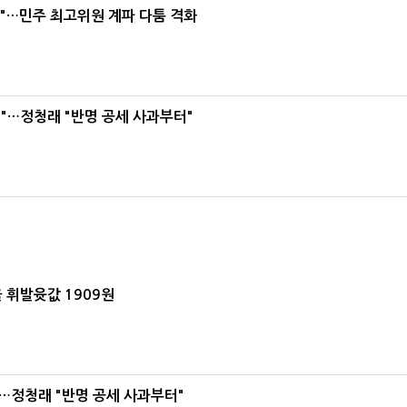
라"…민주 최고위원 계파 다툼 격화
"…정청래 "반명 공세 사과부터"
 휘발윳값 1909원
…정청래 "반명 공세 사과부터"