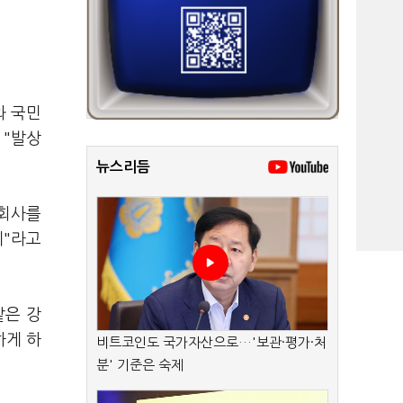
와 국민
 "발상
뉴스리듬
 회사를
제"라고
같은 강
하게 하
비트코인도 국가자산으로…'보관·평가·처
분' 기준은 숙제