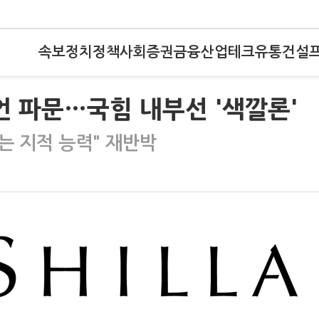
속보
정치
정책
사회
증권
금융
산업
테크
유통
건설
언 파문…국힘 내부선 '색깔론'
하는 지적 능력" 재반박