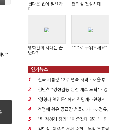
집다운 집이 필요하
편의점 전성시대
다
영화관의 시대는 끝
"CD로 구워오세요"
났다?
해야"
인기뉴스
1
전국 기름값 12주 연속 하락…서울 휘
발윳값 1909원...
2
김민석 "경선갈등 완전 제로 노력"…정
청래 "반명 공세 사...
3
'정청래 책임론' 꺼낸 친명계…친청계
는 추가투표 때리기...
4
전쟁에 원유 공급망 흔들리자…K-정유,
에너지안보 핵심...
5
"팀 정청래 정리" "이중잣대 말라"…민
주 최고위원 계파 다...
6
김민석, 제주·인천서 승리…누적 득표율