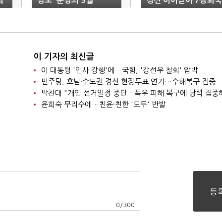
회
명도 '운명의 3월'
정신 이어받아 7공화국
열 것"
이 기자의 최신글
이 대통령 '인사 강행'에…국힘, '강선우 철회' 압박
민주당, 호남·수도권 경선 현장투표 연기…수해복구 집중
박찬대 "개인 선거일정 중단…폭우 피해 복구에 당력 집중
윤희숙 무리수에…친윤·친한 '모두' 반발
0
/
300