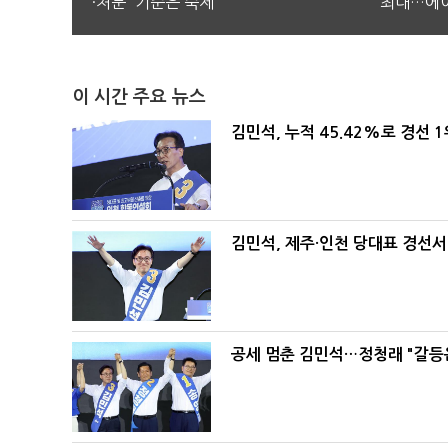
·처분' 기준은 숙제
최대…에이
이 시간 주요 뉴스
김민석, 누적 45.42%로 경선 
김민석, 제주·인천 당대표 경선서 '
공세 멈춘 김민석…정청래 "갈등