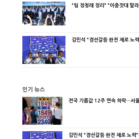
"팀 정청래 정리" "이중잣대 말
김민석 "경선갈등 완전 제로 노력
인기 뉴스
전국 기름값 12주 연속 하락…서울
김민석 "경선갈등 완전 제로 노력"