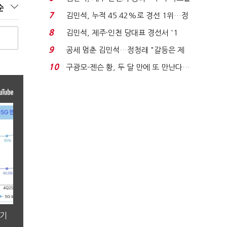
순
'1위 탈환'(종합)...
7
김민석, 누적 45.42%로 경선 1위…정
청래와 격차 0.86%p(...
8
김민석, 제주·인천 당대표 경선서 '1
위'(1보)...
9
공세 멈춘 김민석…정청래 "갈등은 제
가 수습"
10
구광모-젠슨 황, 두 달 만에 또 만난다…
로봇·AI 등 논...
분기