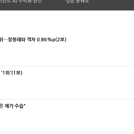
전트 AI 수익화 관건
성장 본궤도
1위…정청래와 격차 0.86%p(2보)
1위'(1보)
은 제가 수습"