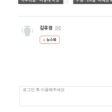
극우의힘…어떻게 국정
구행…28일 '이재명 
책임지나"
동'
김유정
뉴스북