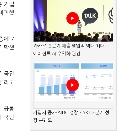
은 기업
 비판했
중에 7
카카오, 2분기 매출·영업익 역대 최대…
고 말했
에이전트 AI 수익화 관건
든 국민
것"라고
가 공동
가입자 증가·AIDC 성장…SKT 2분기 성
니 국민
장 본궤도