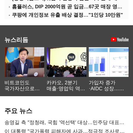
홈플러스, DIP 2000억원 곧 입금…67곳 매장 영업 재개 예정
쿠팡에 개인정보 유출 배상 결정…"1인당 10만원"
뉴스리듬
비트코인도
카카오, 2분기
가입자 증가
국가자산으로…'
매출·영업익 역대
·AIDC 성장…
보관·평가·처분'
최대…에이전트
SKT 2분기 성장
기준은 숙제
AI 수익화 관건
본궤도
주요 뉴스
송영길 측 "정청래, 국힘 '역선택' 대상…민주당 대표로
총선 지휘 못해"
이 대통령 "국가폭력 피해자에 사과…적극적 조사로