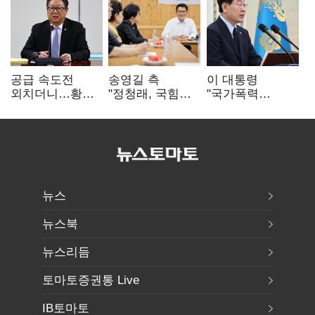
공급 속도전
송영길 측
이 대통령
외치더니…황희,
"정청래, 국힘
"국가폭력
난데없이 '폐버스
'역선택' 대상…
피해자에 사과…
리모델링' 제안
민주당 대표로
적극적 조사로
총선 지휘 못해"
진실 밝혀야"
뉴스
뉴스북
뉴스리듬
토마토증권통 Live
IB토마토