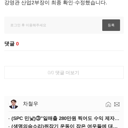
강영관 산업2부장이 최종 확인·수정했습니다.
댓글
0
0/0
댓글 더보기
차철우
(SPC 민낯)③"일매출 280만원 찍어도 수익 제자리"…점주 울리는 '상시 할인'
(생명의숨소리)쥐잡기 운동이 잡은 여우들에 대하여