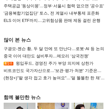
진실 밝혀야"
주택공급 '동상이몽'…정부·서울시 협력 없으면 '공수표'
'금융복합기업집단' 토스, 전 계열사 내부통제 표준화
ELS 이어 ETF까지…고위험상품 판매 제동 걸린 은행
많이 본 뉴스
구광모-젠슨 황, 두 달 만에 또 만난다…로봇·AI 등 논의
중국 이어 대만도 설비투자…메모리 ‘삼국전쟁’
윙입푸드, 경영진 주가 부양 의지에 상한가
비트코인도 국가자산으로…'보관·평가·처분' 기준은
숙제
(현장+)"팔 생각 접고 호가 높여요"…'덜 똘똘한 한 채'
20억 키맞추기
함께 볼만한 뉴스