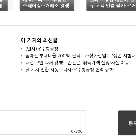
개
스테이킹…거래소 경쟁
규 고객 인출 불가…"거
점화
래 중단 아냐"
이 기자의 최신글
(인사)우주항공청
높아진 부채비율 200% 문턱…가상자산업계 '생존 시험대
내년 코인 과세 강행…관건은 '취득가액 산정·자산 이동'
달 기지 전환 시동…나사·우주항공청 협력 강화
0
/
300