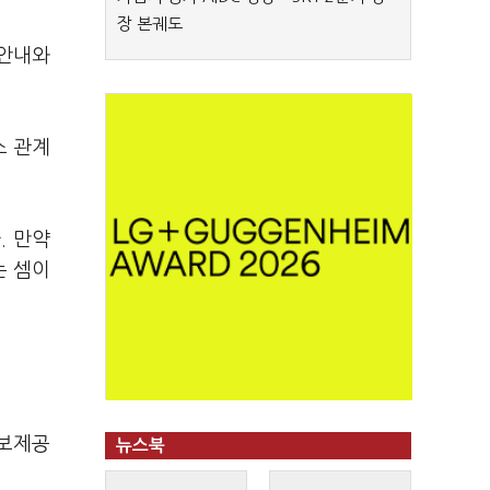
장 본궤도
 안내와
스 관계
. 만약
는 셈이
정보제공
뉴스북