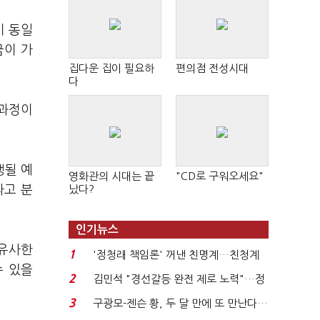
이 동일
금이 가
집다운 집이 필요하
편의점 전성시대
다
 과정이
행될 예
영화관의 시대는 끝
"CD로 구워오세요"
라고 분
났다?
인기뉴스
 유사한
1
'정청래 책임론' 꺼낸 친명계…친청계
수 있을
는 추가투표 때리기...
2
김민석 "경선갈등 완전 제로 노력"…정
청래 "반명 공세 사...
3
구광모-젠슨 황, 두 달 만에 또 만난다…