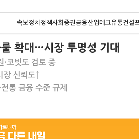
속보
정치
정책
사회
증권
금융
산업
테크
유통
건설
블룰 확대…시장 투명성 기대
·코빗도 검토 중
시장 신뢰도↑
…전통 금융 수준 규제