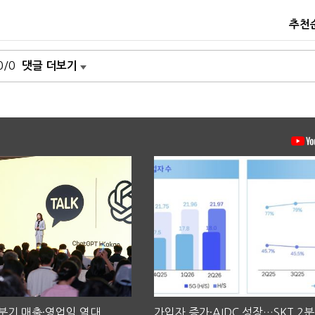
추천
0/0
댓글 더보기
2분기 매출·영업익 역대
가입자 증가·AIDC 성장…SKT 2