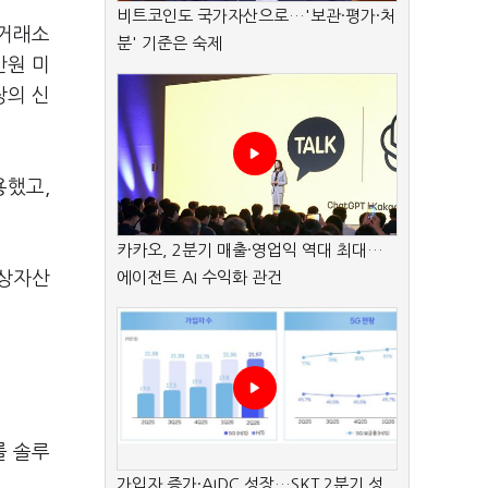
비트코인도 국가자산으로…'보관·평가·처
 거래소
분' 기준은 숙제
만원 미
장의 신
용했고,
카카오, 2분기 매출·영업익 역대 최대…
가상자산
에이전트 AI 수익화 관건
룰 솔루
가입자 증가·AIDC 성장…SKT 2분기 성