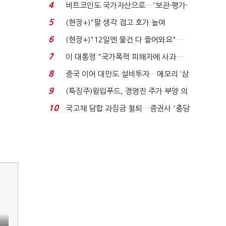
로봇·AI 등 논...
4
비트코인도 국가자산으로…'보관·평가·
처분' 기준은 ...
5
(현장+)"팔 생각 접고 호가 높여
요"…'덜 똘똘한 한 채' 20...
6
(현장+)"12일엔 물건 다 들어와요"…
빈 매대 채우며 문 연 ...
7
이 대통령 "국가폭력 피해자에 사과…
적극적 조사로 진...
8
중국 이어 대만도 설비투자…메모리 ‘삼
국전쟁’
9
(특징주)윙입푸드, 경영진 주가 부양 의
지에 상한가...
10
국고채 담합 과징금 철퇴…증권사 '충당
금 폭탄' 우려...