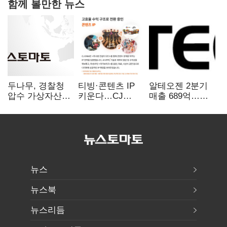
함께 볼만한 뉴스
두나무, 경찰청
티빙·콘텐츠 IP
알테오젠 2분기
압수 가상자산
키운다…CJ
매출 689억…
보관 맡는다…
ENM, 하반기
전년 대비
커스터디 사업
글로벌 확장 가속
269.5%↑
최종 낙찰
뉴스
뉴스북
뉴스리듬