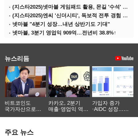
(지스타2025)넷마블 게임패드 활용, 몬길 '수석' 7대죄 '차석'
(지스타2025)엔씨 '신더시티', 독보적 전투 경험 필요
넷마블 "4분기 성장…내년 상반기도 기대"
넷마블, 3분기 영업익 909억…전년비 38.8%↑
뉴스리듬
비트코인도
카카오, 2분기
가입자 증가
국가자산으로…'
매출·영업익 역대
·AIDC 성장…
보관·평가·처분'
최대…에이전트
SKT 2분기 성장
기준은 숙제
AI 수익화 관건
본궤도
주요 뉴스