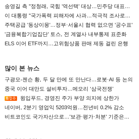
송영길 측 "정청래, 국힘 '역선택' 대상…민주당 대표로
총선 지휘 못해"
이 대통령 "국가폭력 피해자에 사과…적극적 조사로
진실 밝혀야"
주택공급 '동상이몽'…정부·서울시 협력 없으면 '공수표'
'금융복합기업집단' 토스, 전 계열사 내부통제 표준화
ELS 이어 ETF까지…고위험상품 판매 제동 걸린 은행
많이 본 뉴스
구광모-젠슨 황, 두 달 만에 또 만난다…로봇·AI 등 논의
중국 이어 대만도 설비투자…메모리 ‘삼국전쟁’
윙입푸드, 경영진 주가 부양 의지에 상한가
네이버, 2분기 영업익 5203억원…전년비 0.2% 감소
비트코인도 국가자산으로…'보관·평가·처분' 기준은
숙제