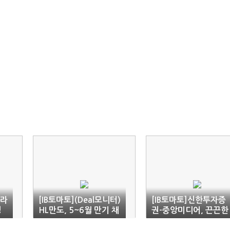
프라
[IB토마토](Deal모니터)
[IB토마토]신한투자증
성
HL만도, 5~6월 만기 채
권-중앙미디어, 끈끈한
무 대응…2000억 회사
동행…실적 악화에 균