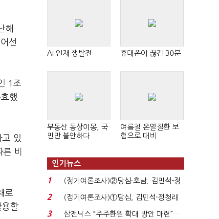
난해
넘어선
AI 인재 쟁탈전
휴대폰이 끊긴 30분
인 1조
주효했
부동산 동상이몽, 국
여름철 온열질환 보
민만 불안하다
험으로 대비
하고 있
따른 비
인기뉴스
1
(정기여론조사)②당심·호남, 김민석-정
채로
청래 '초접전'...
2
(정기여론조사)①당심, 김민석·정청래
활용할
'초접전'…대통령 ...
3
삼전닉스 “주주환원 확대 방안 마련”…