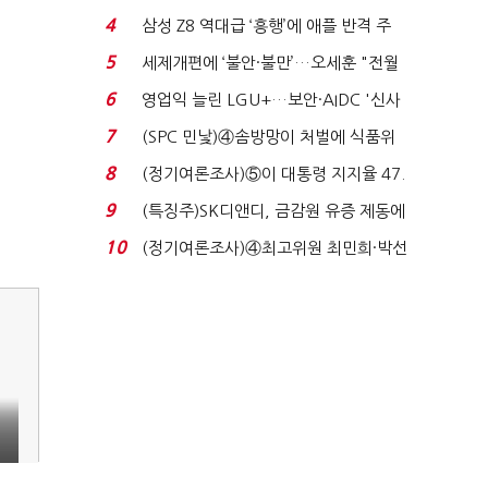
로이터에 성명...
4
삼성 Z8 역대급 ‘흥행’에 애플 반격 주
목…9월 ‘폴...
5
세제개편에 ‘불안·불만’…오세훈 "전월
세 구하기 더 ...
6
영업익 늘린 LGU+…보안·AIDC '신사
업 드라이브'...
7
(SPC 민낯)④솜방망이 처벌에 식품위
생법 위반 반복...
8
(정기여론조사)⑤이 대통령 지지율 47.
7%…일주일 만에 ...
9
(특징주)SK디앤디, 금감원 유증 제동에
장 초반 상한가...
10
(정기여론조사)④최고위원 최민희·박선
원 '양강'…서미...
열