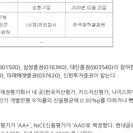
01500)
,
삼성증권(016360)
,
대신증권(003540)
이 참여
)
,
미래에셋증권(037620)
, 신한투자증권이 맡는다.
간채권평가회사 네 곳(한국자산평가, 키스자산평가, 나이스
 만기 개별민평 수익률의 산술평균에 0.30%p를 더하거나 
 ‘AA+’, NICE신용평가가 ‘AA0’로 책정했다. 현대