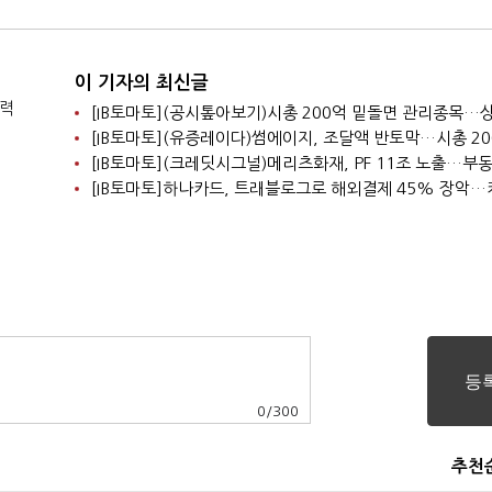
채 조달
우려
이 기자의 최신글
찰력
0
/
300
추천