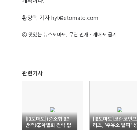
계획이다.
황양택 기자 hyt@etomato.com
ⓒ 맛있는 뉴스토마토, 무단 전재 - 재배포 금지
관련기사
[IB토마토](중소형IB의
[IB토마토]코람코인
반격)②차별화 전략 없
리츠, '주유소 탈피' 
으면 도태…'협업·발
과…배당 확대 시동