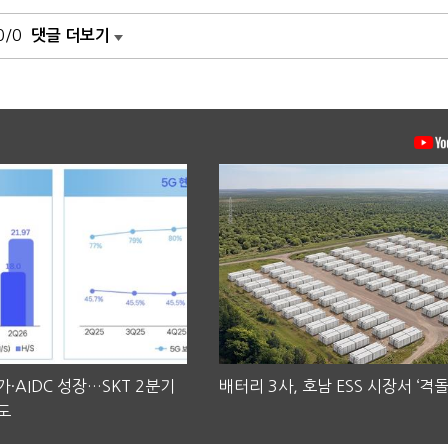
0/0
댓글 더보기
·AIDC 성장…SKT 2분기
배터리 3사, 호남 ESS 시장서 ‘격돌
도