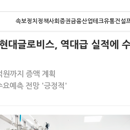
속보
정치
정책
사회
증권
금융
산업
테크
유통
건설
터)현대글로비스, 역대급 실적에 
억원까지 증액 계획
수요예측 전망 '긍정적'