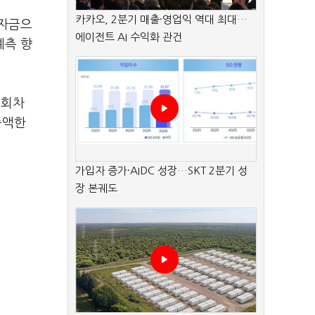
카카오, 2분기 매출·영업익 역대 최대…
영자금으
에이전트 AI 수익화 관건
예측 향
1회차
증액한
가입자 증가·AIDC 성장…SKT 2분기 성
장 본궤도