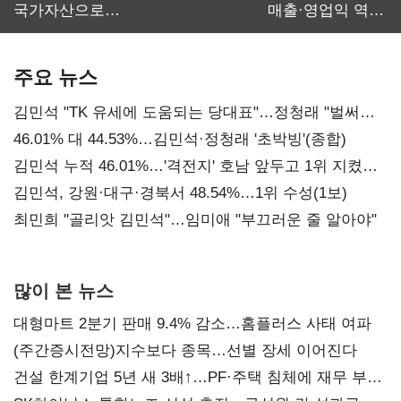
국가자산으로…'
매출·영업익 역대
보관·평가·처분'
최대…에이전트
기준은 숙제
AI 수익화 관건
주요 뉴스
김민석 "TK 유세에 도움되는 당대표"…정청래 "벌써
대표된 양 당직 배분"
46.01% 대 44.53%…김민석·정청래 '초박빙'(종합)
김민석 누적 46.01%…'격전지' 호남 앞두고 1위 지켰다
(2보)
김민석, 강원·대구·경북서 48.54%…1위 수성(1보)
최민희 "골리앗 김민석"…임미애 "부끄러운 줄 알아야"
많이 본 뉴스
대형마트 2분기 판매 9.4% 감소…홈플러스 사태 여파
(주간증시전망)지수보다 종목…선별 장세 이어진다
건설 한계기업 5년 새 3배↑…PF·주택 침체에 재무 부담