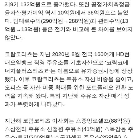
제9기 132억원으로 증가했다. 또한 공정가치측정금
융자산평가이익 역시 10억원에서 36억원으로 늘었
다. 임대료수익(290억원→288억원)과 관리수익(13
억원→13억원) 등은 전기와 비교해 큰 차이를 보이지
않았다.
코람코리츠는 지난 2020년 8월 전국 160여개 HD현
대오일뱅크 직영 주유소를 기초자산으로 ‘코람코에
너지플러스리츠’라는 이름으로 유가증권시장에 상장
됐다. 이후 코람코리츠는 주유소 자산 비중을 줄이고,
오피스 등 자산 비중 확대를 위한 포트폴리오 전환 노
력을 지속해 왔다. 특히 지난해 주유소 자산 매각 성
과가 뚜렷하게 나타났다.
지난해 코람코리츠 이사회는 △중앙로셀프(88억원)
△삼천리 주유소·신철원 주유소(41억원) △목감동 주
유소·토지(200억원) △군자셀프 주유소(25억원) △