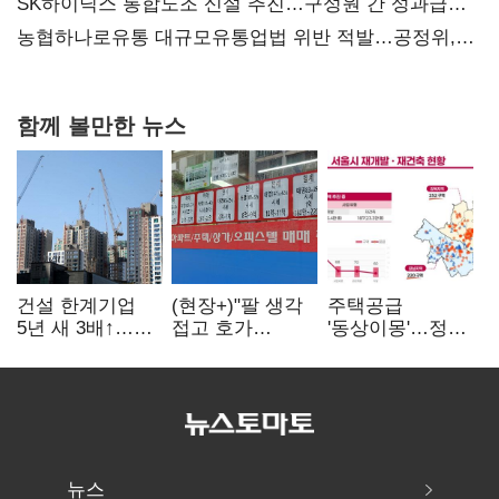
확대
SK하이닉스 통합노조 신설 추진…구성원 간 성과급
불만 확산
농협하나로유통 대규모유통업법 위반 적발…공정위,
과징금 4억6200만원 부과
함께 볼만한 뉴스
건설 한계기업
(현장+)"팔 생각
주택공급
5년 새 3배↑…
접고 호가
'동상이몽'…정부
PF·주택 침체에
높여요"…'덜
·서울시 협력
재무 부담 확대
똘똘한 한 채'
없으면 '공수표'
20억 키맞추기
뉴스