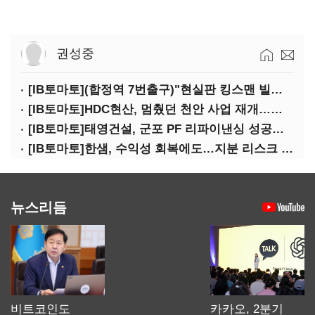
권성중
[IB토마토](합정역 7번출구)"현실판 킹스맨 빌런?"…일론 머스크의 양면성
[IB토마토]HDC현산, 멈췄던 천안 사업 재개…우발채무 부담 줄인다
[IB토마토]태영건설, 군포 PF 리파이낸싱 성공…후속사업 '청신호'
[IB토마토]한샘, 수익성 회복에도…지분 리스크 덮친다
뉴스리듬
비트코인도
카카오, 2분기