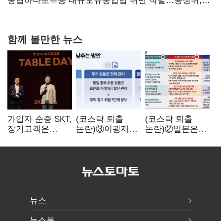
당장 퇴출?…시간만으론 부족한 코스닥 구하기
농협하나로유통 대규모유통업법 위반 적발…공정위,
과징금 4억6200만원 부과
함께 볼만한 뉴스
가입자 순증 SKT,
(코스닥 퇴출
(코스닥 퇴출
장기고객은
논란)③이광재
논란)②일본은
CEO가 직접
"과속 잡더라도
5년
챙긴다
자동차 없애지는
기다려주는데
말아야"
우리는 당장
퇴출?…
시간만으론
부족한 코스닥
구하기
뉴스
뉴스북