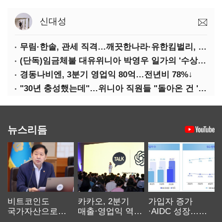
신대성
무림·한솔, 관세 직격…깨끗한나라·유한킴벌리, 수익성 악화
(단독)임금체불 대유위니아 박영우 일가의 '수상한 별장'
경동나비엔, 3분기 영업익 80억…전년비 78%↓
"30년 충성했는데"…위니아 직원들 "돌아온 건 '배신'"
뉴스리듬
비트코인도
카카오, 2분기
가입자 증가
국가자산으로…'
매출·영업익 역대
·AIDC 성장…
보관·평가·처분'
최대…에이전트
SKT 2분기 성장