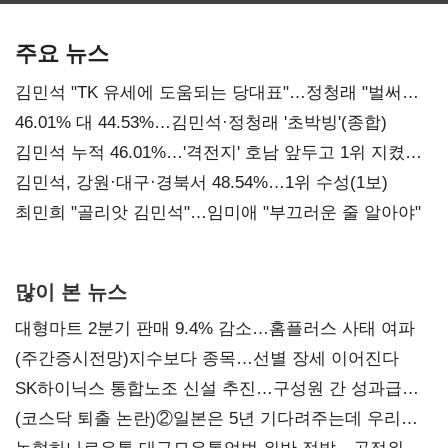
기준은 숙제
AI 수익화 관건
본궤도
주요 뉴스
김민석 "TK 유세에 도움되는 당대표"…정청래 "벌써
대표된 양 당직 배분"
46.01% 대 44.53%…김민석·정청래 '초박빙'(종합)
김민석 누적 46.01%…'격전지' 호남 앞두고 1위 지켰다
(2보)
김민석, 강원·대구·경북서 48.54%…1위 수성(1보)
최민희 "골리앗 김민석"…임미애 "부끄러운 줄 알아야"
많이 본 뉴스
대형마트 2분기 판매 9.4% 감소…홈플러스 사태 여파
(주간증시전망)지수보다 종목…선별 장세 이어진다
SK하이닉스 통합노조 신설 추진…구성원 간 성과급
불만 확산
(코스닥 퇴출 논란)②일본은 5년 기다려주는데 우리는