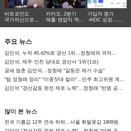
비트코인도
카카오, 2분기
가입자 증가
국가자산으로…'
매출·영업익 역대
·AIDC 성장…
보관·평가·처분'
최대…에이전트
SKT 2분기 성장
기준은 숙제
AI 수익화 관건
본궤도
주요 뉴스
김민석, 누적 45.42%로 경선 1위…정청래와 격차
0.86%p(2보)
김민석, 제주·인천 당대표 경선서 '1위'(1보)
공세 멈춘 김민석…정청래 "갈등은 제가 수습"
"팀 정청래 정리" "이중잣대 말라"…민주 최고위원 계파
다툼 격화
김민석 "경선갈등 완전 제로 노력"…정청래 "반명 공세
사과부터"
많이 본 뉴스
전국 기름값 12주 연속 하락…서울 휘발윳값 1909원
김민석 "경선갈등 완전 제로 노력"…정청래 "반명 공세