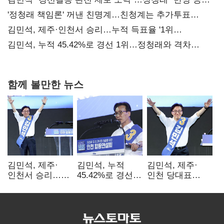
사과부터"
'정청래 책임론' 꺼낸 친명계…친청계는 추가투표
때리기
김민석, 제주·인천서 승리…누적 득표율 '1위
탈환'(종합)
김민석, 누적 45.42%로 경선 1위…정청래와 격차
0.86%p(2보)
함께 볼만한 뉴스
김민석, 제주·
김민석, 누적
김민석, 제주·
인천서 승리…
45.42%로 경선
인천 당대표
누적 득표율 '1위
1위…정청래와
경선서 '1위'(1보)
탈환'(종합)
격차
0.86%p(2보)