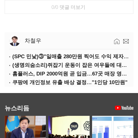
0/0
댓글 더보기
차철우
(SPC 민낯)③"일매출 280만원 찍어도 수익 제자리"…점주 울리는 '상시 할인'
(생명의숨소리)쥐잡기 운동이 잡은 여우들에 대하여
홈플러스, DIP 2000억원 곧 입금…67곳 매장 영업 재개 예정
쿠팡에 개인정보 유출 배상 결정…"1인당 10만원"
뉴스리듬