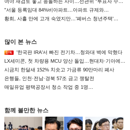
'안갯속'
여야 재검토 놓고 충돌하는 사이…선관위 "투표자 수
오차 당연"
"서울 등록임대 84%비아파트…아파트 규제와
달리해야"
황희, 사흘 만에 고개 숙였지만…'폐버스 청년주택'
후폭풍
많이 본 뉴스
'한국판 IRA'서 빠진 전기차…청와대 벽에 막혔다
LX세미콘, 첫 차량용 MCU 양산 돌입…현대차·기아에
공급
시금치 한달새 152% 치솟고 가금류 90만마리 폐사
은행들, 인천·전남·경북 57조 금고 쟁탈전
매일유업 평택공장서 청소 작업 중 1명
사망…"안전관리체계 재점검"
함께 볼만한 뉴스