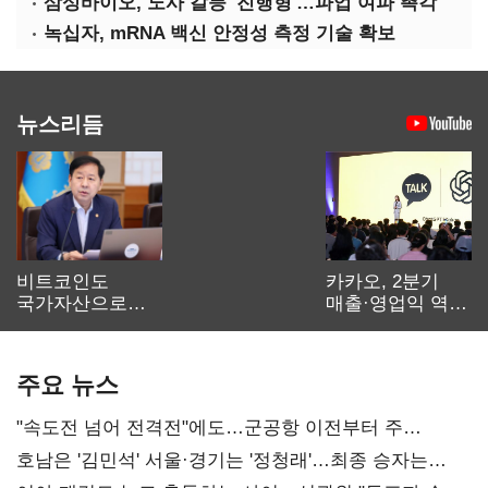
삼성바이오, 노사 갈등 '진행형'…파업 여파 촉각
녹십자, mRNA 백신 안정성 측정 기술 확보
뉴스리듬
비트코인도
카카오, 2분기
국가자산으로…'
매출·영업익 역대
보관·평가·처분'
최대…에이전트
기준은 숙제
AI 수익화 관건
주요 뉴스
"속도전 넘어 전격전"에도…군공항 이전부터 주
52시간까지 '뇌관'
호남은 '김민석' 서울·경기는 '정청래'…최종 승자는