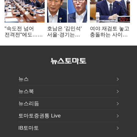
"속도전 넘어
호남은 '김민석'
여야 재검토 놓고
전격전"에도…
서울·경기는
충돌하는 사이…
군공항 이전부터
'정청래'…최종
선관위 "투표자
주 52시간까지
승자는 '안갯속'
수 오차 당연"
'뇌관'
뉴스
뉴스북
뉴스리듬
토마토증권통 Live
IB토마토