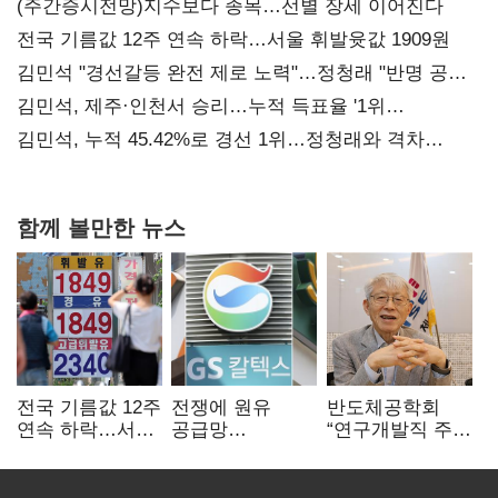
(주간증시전망)지수보다 종목…선별 장세 이어진다
전국 기름값 12주 연속 하락…서울 휘발윳값 1909원
김민석 "경선갈등 완전 제로 노력"…정청래 "반명 공세
사과부터"
김민석, 제주·인천서 승리…누적 득표율 '1위
탈환'(종합)
김민석, 누적 45.42%로 경선 1위…정청래와 격차
0.86%p(2보)
함께 볼만한 뉴스
전국 기름값 12주
전쟁에 원유
반도체공학회
연속 하락…서울
공급망
“연구개발직 주
휘발윳값 1909원
흔들리자…K-
52시간제
정유, 에너지안보
개선해야”
핵심으로 재부상