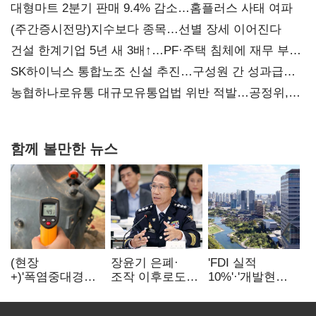
대형마트 2분기 판매 9.4% 감소…홈플러스 사태 여파
(주간증시전망)지수보다 종목…선별 장세 이어진다
건설 한계기업 5년 새 3배↑…PF·주택 침체에 재무 부담
확대
SK하이닉스 통합노조 신설 추진…구성원 간 성과급
불만 확산
농협하나로유통 대규모유통업법 위반 적발…공정위,
과징금 4억6200만원 부과
함께 볼만한 뉴스
(현장
장윤기 은폐·
'FDI 실적
+)'폭염중대경보'
조작 이후로도
10%'·'개발현안
에도 농촌
정보유출·
산적'…
이주노동자는
내부비위…경찰
인천경제청장