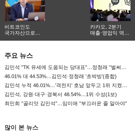
비트코인도
카카오, 2분기
국가자산으로…'
매출·영업익 역대
보관·평가·처분'
최대…에이전트
기준은 숙제
AI 수익화 관건
주요 뉴스
김민석 "TK 유세에 도움되는 당대표"…정청래 "벌써
대표된 양 당직 배분"
46.01% 대 44.53%…김민석·정청래 '초박빙'(종합)
김민석 누적 46.01%…'격전지' 호남 앞두고 1위 지켰다
(2보)
김민석, 강원·대구·경북서 48.54%…1위 수성(1보)
최민희 "골리앗 김민석"…임미애 "부끄러운 줄 알아야"
많이 본 뉴스