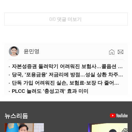
0/0
댓글 더보기
윤민영
자본성증권 돌려막기 어려워진 보험사…콜옵션 부담 급증
당국, '포용금융' 저금리에 방점…성실 상환 차주는 '역차별'
단독 가입 어려워진 실손, 보험료·보장 다 줄어든 5세대는?
PLCC 늘려도 '충성고객' 효과 미미
뉴스리듬