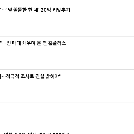
"…'덜 똘똘한 한 채' 20억 키맞추기
요"…빈 매대 채우며 문 연 홈플러스
과…적극적 조사로 진실 밝혀야"