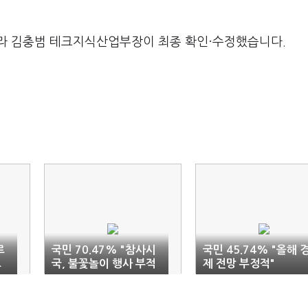
라 김충범 테크지식산업부장이 최종 확인·수정했습니다.
르
국민 70.47% "참사시
국민 45.74% "올해 
조
국, 불꽃놀이 행사 부적
제 전망 부정적"
절"