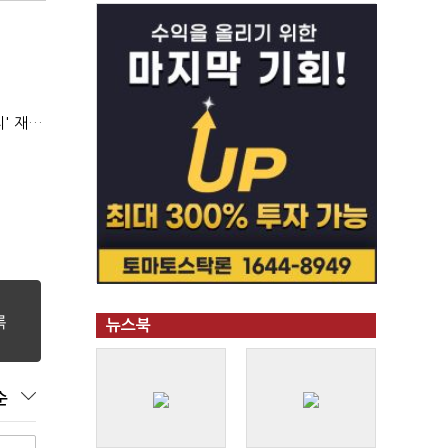
AI 해킹 고도화 속 화이트해커 지원 논의 확산…'버그바운티' 재조명
뉴스북
순