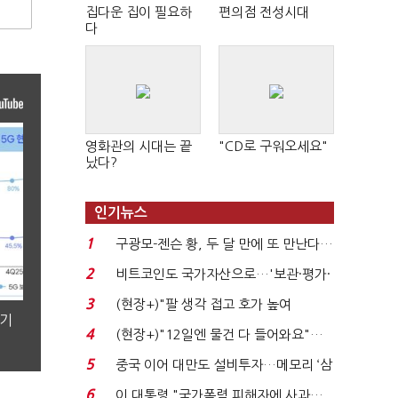
집다운 집이 필요하
편의점 전성시대
다
영화관의 시대는 끝
"CD로 구워오세요"
났다?
인기뉴스
1
구광모-젠슨 황, 두 달 만에 또 만난다…
로봇·AI 등 논...
2
비트코인도 국가자산으로…'보관·평가·
처분' 기준은 ...
3
(현장+)"팔 생각 접고 호가 높여
분기
요"…'덜 똘똘한 한 채' 20...
4
(현장+)"12일엔 물건 다 들어와요"…
빈 매대 채우며 문 연 ...
5
중국 이어 대만도 설비투자…메모리 ‘삼
국전쟁’
6
이 대통령 "국가폭력 피해자에 사과…