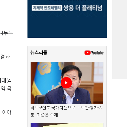
 나누는
뉴스리듬
 결과
대(4
수익 극
비트코인도 국가자산으로…'보관·평가·처
은 이야
분' 기준은 숙제