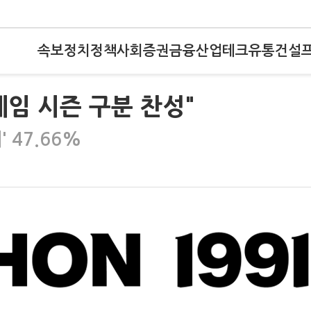
속보
정치
정책
사회
증권
금융
산업
테크
유통
건설
게임 시즌 구분 찬성"
 47.66%