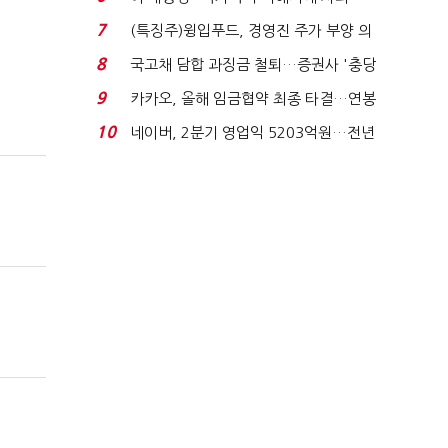
적극적 조사로 진...
7
(특징주)윙입푸드, 경영진 주가 부양 의
지에 상한가...
8
국고채 담합 과징금 철퇴…증권사 '충당
금 폭탄' 우려...
9
카카오, 올해 임금협약 최종 타결…연봉
6.3% 인상·격려...
10
네이버, 2분기 영업익 5203억원…전년
비 0.2% 감소...