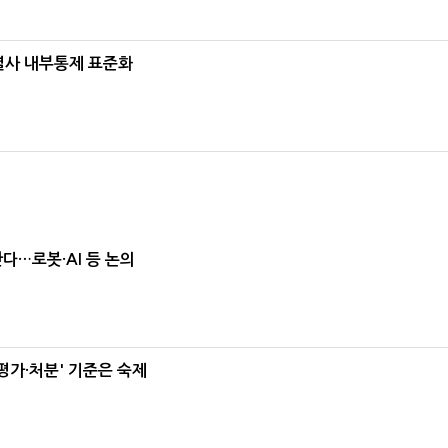
계열사 내부통제 표준화
난다…로봇·AI 등 논의
가·처분' 기준은 숙제