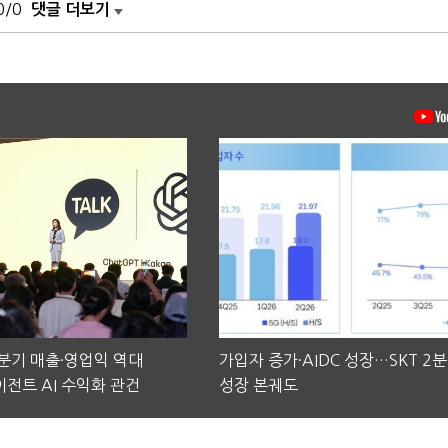
0/0
댓글 더보기
2분기 매출·영업익 역대
가입자 증가·AIDC 성장…SKT 2
전트 AI 수익화 관건
성장 본궤도