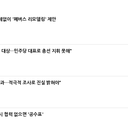
데없이 '폐버스 리모델링' 제안
택' 대상…민주당 대표로 총선 지휘 못해"
사과…적극적 조사로 진실 밝혀야"
 협력 없으면 '공수표'