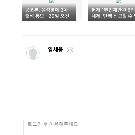
공조본, 윤석열에 3차
헌재 "헌법재판관 6인
출석 통보…29일 오전
체제, 탄핵 선고할 수 
10시까지
다"
임세웅