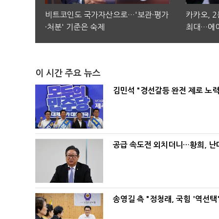
비트코인도 국가자산으로…'보관·평가
카카오, 
·처분' 기준은 숙제
최대…에이
이 시간 주요 뉴스
김민석 "경선갈등 완전 제로 노력
공급 속도전 외치더니…황희, 난
송영길 측 "정청래, 국힘 '역선