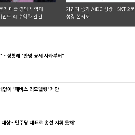
2분기 매출·영업익 역대
가입자 증가·AIDC 성장…SKT 2
전트 AI 수익화 관건
성장 본궤도
"…정청래 "반명 공세 사과부터"
데없이 '폐버스 리모델링' 제안
택' 대상…민주당 대표로 총선 지휘 못해"