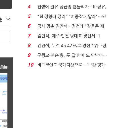
는 추가투표 때리기...
4
전쟁에 원유 공급망 흔들리자…K-정유,
에너지안보 핵심...
5
"팀 정청래 정리" "이중잣대 말라"…민
순
주 최고위원 계파 다...
6
공세 멈춘 김민석…정청래 "갈등은 제
가 수습"
7
김민석, 제주·인천 당대표 경선서 '1
위'(1보)...
8
김민석, 누적 45.42%로 경선 1위…정
청래와 격차 0.86%p(...
9
구광모-젠슨 황, 두 달 만에 또 만난다…
로봇·AI 등 논...
10
비트코인도 국가자산으로…'보관·평가·
처분' 기준은 ...