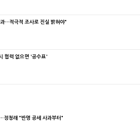
사과…적극적 조사로 진실 밝혀야"
 협력 없으면 '공수표'
…정청래 "반명 공세 사과부터"