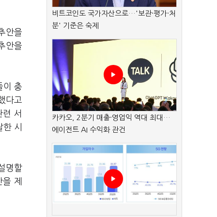
비트코인도 국가자산으로…'보관·평가·처
분' 기준은 숙제
소추안을
소추안을
들이 충
응했다고
관련 서
카카오, 2분기 매출·영업익 역대 최대…
달한 시
에이전트 AI 수익화 관건
"설명할
안을 제