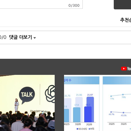
0
/
300
추천
0/0
댓글 더보기