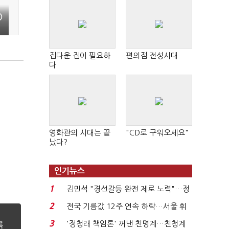
②
집다운 집이 필요하
편의점 전성시대
다
영화관의 시대는 끝
"CD로 구워오세요"
났다?
인기뉴스
1
김민석 "경선갈등 완전 제로 노력"…정
청래 "반명 공세 사...
2
전국 기름값 12주 연속 하락…서울 휘
발윳값 1909원...
3
'정청래 책임론' 꺼낸 친명계…친청계