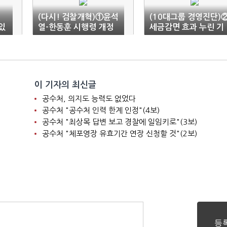
(다시! 검찰개혁)①윤석
(10대그룹 경영진단)
있
열-한동훈 시행령 개정
세금감면 효과 누린 기
3건에 '검찰개혁 수포'
업집단, 당기순이익 호
조
이 기자의 최신글
공수처, 의지도 능력도 없었다
공수처 "공수처 인력 한계 인정"(4보)
공수처 "최상목 답변 보고 경찰에 일임키로"(3보)
공수처 "체포영장 유효기간 연장 신청할 것"(2보)