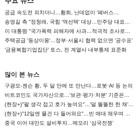
주요 뉴스
공급 속도전 외치더니…황희, 난데없이 '폐버스
리모델링' 제안
송영길 측 "정청래, 국힘 '역선택' 대상…민주당 대표로
총선 지휘 못해"
이 대통령 "국가폭력 피해자에 사과…적극적 조사로
진실 밝혀야"
주택공급 '동상이몽'…정부·서울시 협력 없으면 '공수표'
'금융복합기업집단' 토스, 전 계열사 내부통제 표준화
많이 본 뉴스
구광모-젠슨 황, 두 달 만에 또 만난다…로봇·AI 등 논의
비트코인도 국가자산으로…'보관·평가·처분' 기준은
숙제
(현장+)"팔 생각 접고 호가 높여요"…'덜 똘똘한 한 채'
20억 키맞추기
(현장+)"12일엔 물건 다 들어와요"…빈 매대 채우며 문
연 홈플러스
중국 이어 대만도 설비투자…메모리 ‘삼국전쟁’