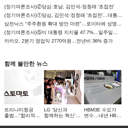
(정기여론조사)②당심·호남, 김민석-정청래 '초접전'
(정기여론조사)①당심, 김민석·정청래 '초접전'…대통령
지지도 '50% 아래로'(종합)
삼전닉스 “주주환원 확대 방안 마련”…로이터에 성명
보내
(정기여론조사)⑤이 대통령 지지율 47.7%…일주일
만에 다시 40%대
카카오, 2분기 영업익 2770억원…전년비 36% 증가
함께 볼만한 뉴스
트리니티항공
LG ‘당신과
HBM3E 수요가
출범…“합리적
함께하는 혁신’…
변수…내년 HBM
가격·기대 이상
IFA서 ‘차세대 AI
왕좌 노리는 삼성
서비스로 승부”
홈’ 비전 공개