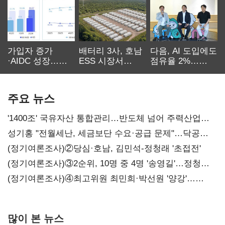
가입자 증가
배터리 3사, 호남
다음, AI 도입에도
·AIDC 성장…
ESS 시장서
점유율 2%…
SKT 2분기 성장
‘격돌’
에이전트
본궤도
차별화가 관건
주요 뉴스
'1400조' 국유자산 통합관리…반도체 넘어 주력산업
구조혁신
성기홍 "전월세난, 세금보단 수요·공급 문제"…닥공
시사
(정기여론조사)②당심·호남, 김민석-정청래 '초접전'
(정기여론조사)③2순위, 10명 중 4명 '송영길'…정청래
'한 자릿수'
(정기여론조사)④최고위원 최민희·박선원 '양강'…
서미화·이성윤·임미애 뒤이어
많이 본 뉴스