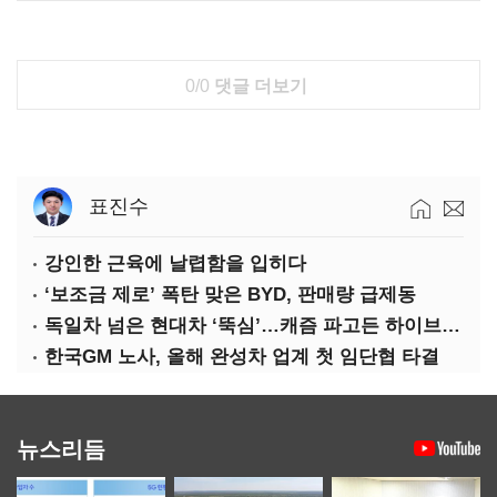
0/0
댓글 더보기
표진수
강인한 근육에 날렵함을 입히다
‘보조금 제로’ 폭탄 맞은 BYD, 판매량 급제동
독일차 넘은 현대차 ‘뚝심’…캐즘 파고든 하이브리드 역전극
한국GM 노사, 올해 완성차 업계 첫 임단협 타결
뉴스리듬