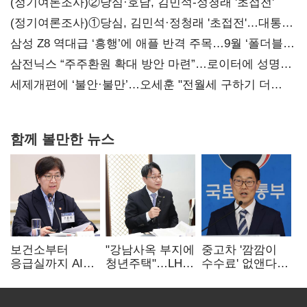
(정기여론조사)②당심·호남, 김민석-정청래 '초접전'
(정기여론조사)①당심, 김민석·정청래 '초접전'…대통령
지지도 '50% 아래로'(종합)
삼성 Z8 역대급 ‘흥행’에 애플 반격 주목…9월 ‘폴더블
대전’
삼전닉스 “주주환원 확대 방안 마련”…로이터에 성명
보내
세제개편에 ‘불안·불만’…오세훈 "전월세 구하기 더
힘들어질 것"
함께 볼만한 뉴스
보건소부터
"강남사옥 부지에
중고차 '깜깜이
응급실까지 AI
청년주택"…LH도
수수료' 없앤다…
확산…지역의료
'공급 속도전'
7일 내 중대하자
혁신 본격화
생기면 환불