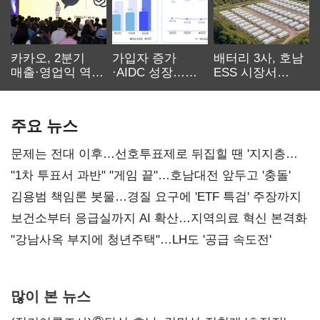
카카오, 2분기
가입자 증가
배터리 3사, 호남
매출·영업익 역대
·AIDC 성장…
ESS 시장서
최대…에이전트
SKT 2분기 성장
‘격돌’
AI 수익화 관건
본궤도
주요 뉴스
문제는 전대 이후…선호투표제로 뒤집힐 땐 '지지층
불복'
"1차 투표서 과반" "게임 끝"…호남대전 앞두고 '충돌'
김용범 책임론 봇물…경질 요구에 'ETF 특검' 주장까지
보건소부터 응급실까지 AI 확산…지역의료 혁신 본격화
"강남사옥 부지에 청년주택"…LH도 '공급 속도전'
많이 본 뉴스