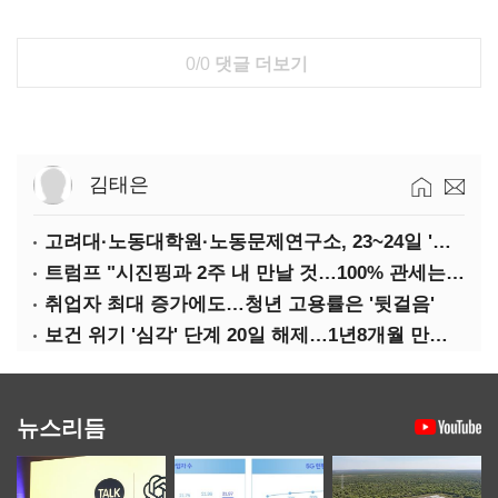
0/0
댓글 더보기
김태은
고려대·노동대학원·노동문제연구소, 23~24일 '국제학술회의'
트럼프 "시진핑과 2주 내 만날 것…100% 관세는 지속 불가"
취업자 최대 증가에도…청년 고용률은 '뒷걸음'
보건 위기 '심각' 단계 20일 해제…1년8개월 만에 '의료 대란' 종료
뉴스리듬