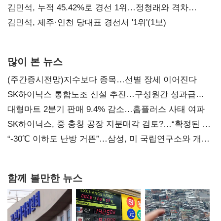
김민석, 누적 45.42%로 경선 1위…정청래와 격차
0.86%p(2보)
김민석, 제주·인천 당대표 경선서 '1위'(1보)
많이 본 뉴스
(주간증시전망)지수보다 종목…선별 장세 이어진다
SK하이닉스 통합노조 신설 추진…구성원간 성과급
불만 확산
대형마트 2분기 판매 9.4% 감소…홈플러스 사태 여파
SK하이닉스, 중 충칭 공장 지분매각 검토?…“확정된 바
없어”
“-30℃ 이하도 난방 거뜬”…삼성, 미 국립연구소와 개발
협력
함께 볼만한 뉴스