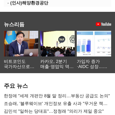
(인사)해양환경공단
뉴스리듬
비트코인도
카카오, 2분기
가입자 증가
국가자산으로…'
매출·영업익 역대
·AIDC 성장…
보관·평가·처분'
최대…에이전트
SKT 2분기 성장
기준은 숙제
AI 수익화 관건
본궤도
주요 뉴스
한정애 "세제 개편안 8월 말 정리…부동산 공급도 논의"
조승래, '블루웨이브' 개인정보 유출 사과 "무거운 책임
통감"
김민석 "일하는 당대표"…정청래 "의리가 제일 중요"