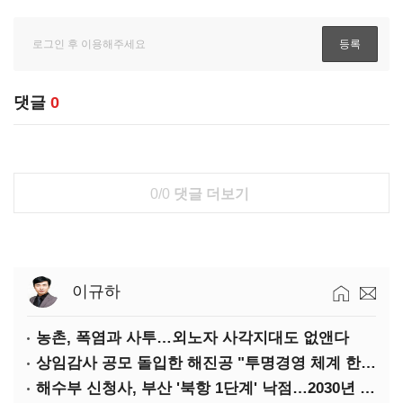
댓글
0
0/0
댓글 더보기
이규하
농촌, 폭염과 사투…외노자 사각지대도 없앤다
상임감사 공모 돌입한 해진공 "투명경영 체계 한층 강화"
해수부 신청사, 부산 '북항 1단계' 낙점…2030년 완공 목표