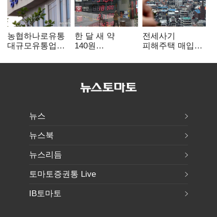
농협하나로유통
한 달 새 약
전세사기
대규모유통업법
140원
피해주택 매입
위반 적발…
급락…'역대급
1만호 돌파…
공정위, 과징금
엔저'에 원화
누적 피해자
4억6200만원
변곡점
4만278명
부과
뉴스
뉴스북
뉴스리듬
토마토증권통 Live
IB토마토