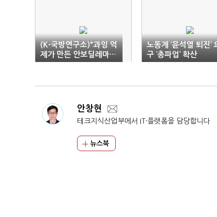
(K-국방연구소)"과잉 억
노동계 ‘윤석열 퇴진’ 
제가 만든 안보딜레마…
구 ‘총파업’ 확산
응징 전략 강화로 오판
부작용 줄여야"
안창현
테크지식산업부에서 IT·플랫폼을 담당합니다
뉴스북