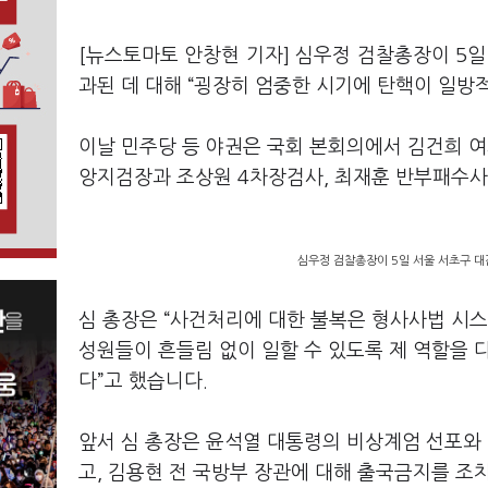
[뉴스토마토 안창현 기자] 심우정 검찰총장이 5
과된 데 대해 “굉장히 엄중한 시기에 탄핵이 일방
이날 민주당 등 야권은 국회 본회의에서 김건희 
앙지검장과 조상원 4차장검사, 최재훈 반부패수
심우정 검찰총장이 5일 서울 서초구 대
심 총장은 “사건처리에 대한 불복은 형사사법 시스
성원들이 흔들림 없이 일할 수 있도록 제 역할을 
다”고 했습니다.
앞서 심 총장은 윤석열 대통령의 비상계엄 선포와
고, 김용현 전 국방부 장관에 대해 출국금지를 조