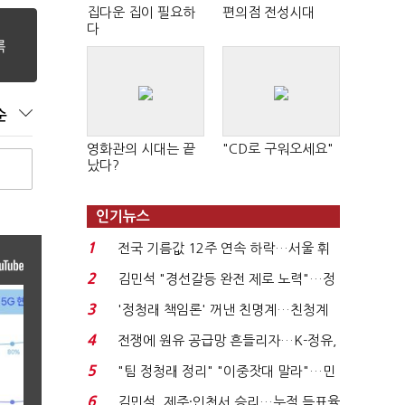
집다운 집이 필요하
편의점 전성시대
다
순
영화관의 시대는 끝
"CD로 구워오세요"
났다?
인기뉴스
1
전국 기름값 12주 연속 하락…서울 휘
발윳값 1909원...
2
김민석 "경선갈등 완전 제로 노력"…정
청래 "반명 공세 사...
3
'정청래 책임론' 꺼낸 친명계…친청계
는 추가투표 때리기...
4
전쟁에 원유 공급망 흔들리자…K-정유,
에너지안보 핵심...
5
"팀 정청래 정리" "이중잣대 말라"…민
주 최고위원 계파 다...
6
김민석, 제주·인천서 승리…누적 득표율