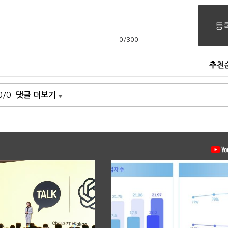
0
/
300
추천
0/0
댓글 더보기