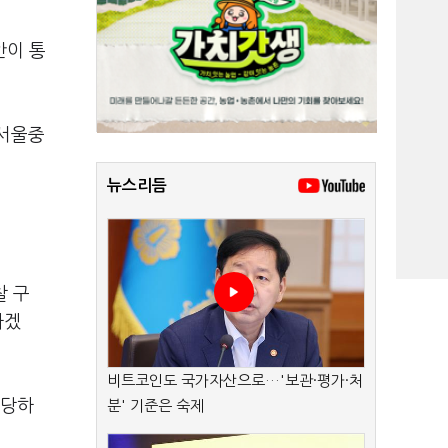
안이 통
 서울중
뉴스리듬
찰 구
하겠
비트코인도 국가자산으로…'보관·평가·처
배당하
분' 기준은 숙제