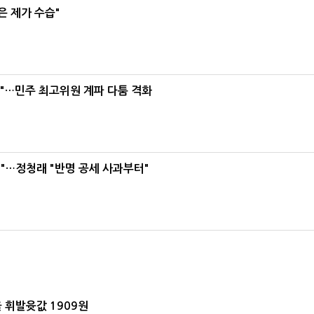
은 제가 수습"
라"…민주 최고위원 계파 다툼 격화
"…정청래 "반명 공세 사과부터"
 휘발윳값 1909원