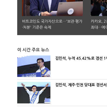
비트코인도 국가자산으로…'보관·평가
카카오, 
·처분' 기준은 숙제
최대…에이
이 시간 주요 뉴스
김민석, 누적 45.42%로 경선 
김민석, 제주·인천 당대표 경선서 '