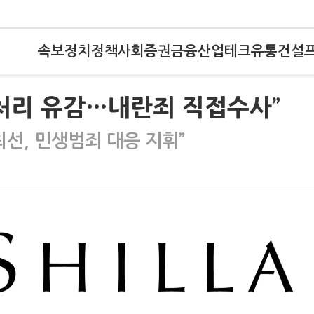
속보
정치
정책
사회
증권
금융
산업
테크
유통
건설
 처리 유감…내란죄 직접수사”
최선, 민생범죄 대응 지휘”