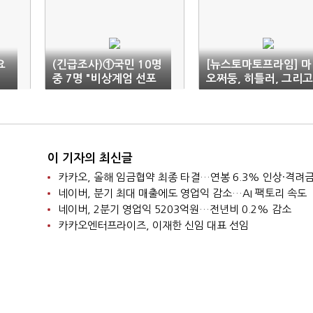
요
(긴급조사)①국민 10명
[뉴스토마토프라임] 마
중 7명 "비상계엄 선포
오쩌둥, 히틀러, 그리고
는 반헌법적 쿠데타…하
윤석열
야·탄핵해야"(종합)
이 기자의 최신글
네이버, 분기 최대 매출에도 영업익 감소…AI 팩토리 속도
네이버, 2분기 영업익 5203억원…전년비 0.2% 감소
카카오엔터프라이즈, 이재한 신임 대표 선임