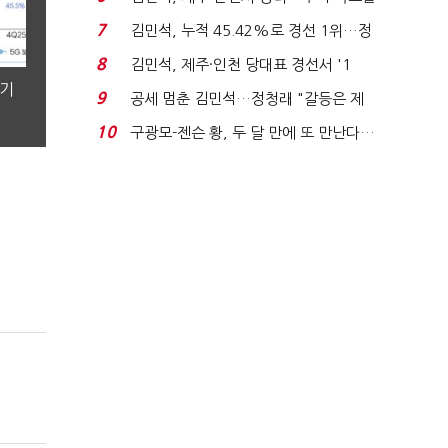
'1위 탈환'(종합)...
7
김민석, 누적 45.42%로 경선 1위…정
청래와 격차 0.86%p(...
8
김민석, 제주·인천 당대표 경선서 '1
분기
위'(1보)...
9
공세 멈춘 김민석…정청래 "갈등은 제
가 수습"
10
구광모-젠슨 황, 두 달 만에 또 만난다…
로봇·AI 등 논...