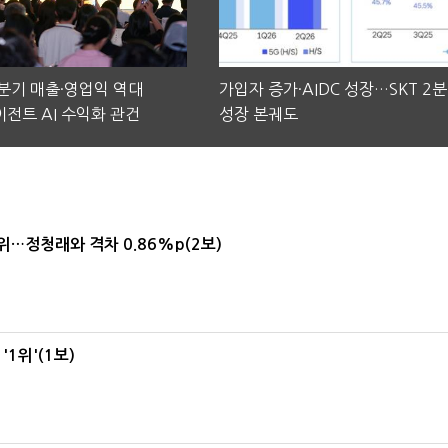
2분기 매출·영업익 역대
가입자 증가·AIDC 성장…SKT 2
전트 AI 수익화 관건
성장 본궤도
1위…정청래와 격차 0.86%p(2보)
1위'(1보)