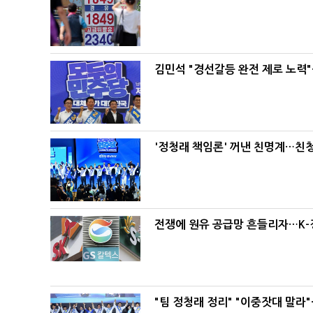
김민석 "경선갈등 완전 제로 노력"
'정청래 책임론' 꺼낸 친명계…친
전쟁에 원유 공급망 흔들리자…K-
"팀 정청래 정리" "이중잣대 말라