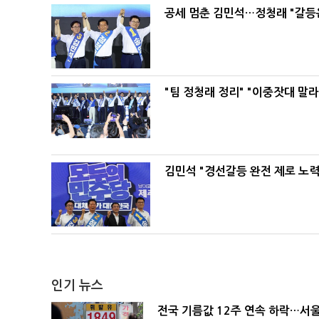
공세 멈춘 김민석…정청래 "갈등
"팀 정청래 정리" "이중잣대 말
김민석 "경선갈등 완전 제로 노력
인기 뉴스
전국 기름값 12주 연속 하락…서울