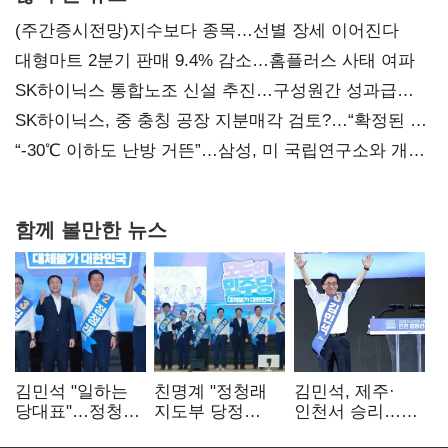
(주간증시전망)지수보다 종목…선별 장세 이어진다
대형마트 2분기 판매 9.4% 감소…홈플러스 사태 여파
SK하이닉스 통합노조 신설 추진…구성원간 성과급
불만 확산
SK하이닉스, 중 충칭 공장 지분매각 검토?…“확정된 바
없어”
“-30℃ 이하도 난방 거뜬”…삼성, 미 국립연구소와 개발
협력
함께 볼만한 뉴스
김민석 "일하는
친명계 "정청래
김민석, 제주·
당대표"…정청래
지도부 당정
인천서 승리…
"의리가 제일
엇박자"…친청계
누적 득표율 '1위