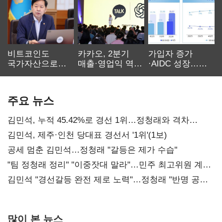
비트코인도
카카오, 2분기
가입자 증가
국가자산으로…'
매출·영업익 역대
·AIDC 성장…
보관·평가·처분'
최대…에이전트
SKT 2분기 성장
기준은 숙제
AI 수익화 관건
본궤도
주요 뉴스
김민석, 누적 45.42%로 경선 1위…정청래와 격차
0.86%p(2보)
김민석, 제주·인천 당대표 경선서 '1위'(1보)
공세 멈춘 김민석…정청래 "갈등은 제가 수습"
"팀 정청래 정리" "이중잣대 말라"…민주 최고위원 계파
다툼 격화
김민석 "경선갈등 완전 제로 노력"…정청래 "반명 공세
사과부터"
많이 본 뉴스