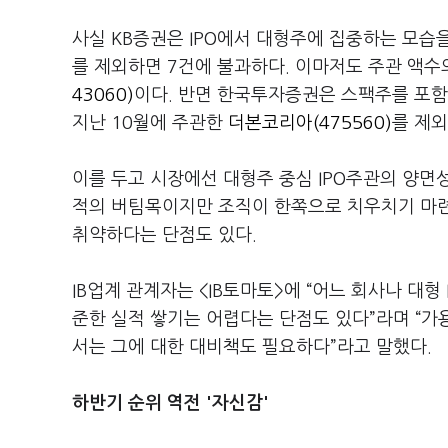
사실 KB증권은 IPO에서 대형주에 집중하는 모습을
를 제외하면 7건에 불과하다. 이마저도 주관 액수의
43060)
이다. 반면 한국투자증권은 스팩주를 포함
지난 10월에 주관한
더본코리아(475560)
를 제외
이를 두고 시장에선 대형주 중심 IPO주관의 양면성
적의 버팀목이지만 조직이 한쪽으로 치우치기 마련
취약하다는 단점도 있다.
IB업계 관계자는 <IB토마토>에 “어느 회사나 대형
준한 실적 쌓기는 어렵다는 단점도 있다”라며 “가
서는 그에 대한 대비책도 필요하다”라고 말했다.
하반기 순위 역전 '자신감'