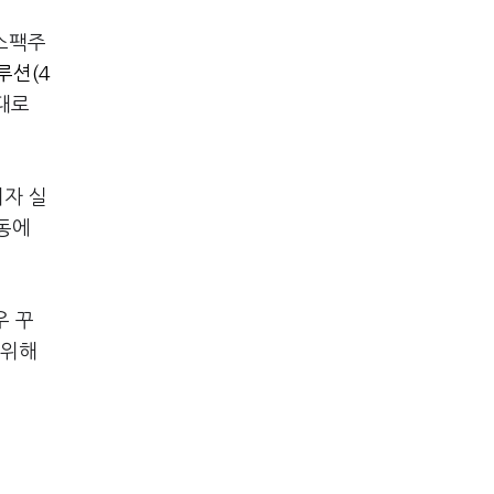
 스팩주
루션(4
대로
이자 실
동에
우 꾸
 위해