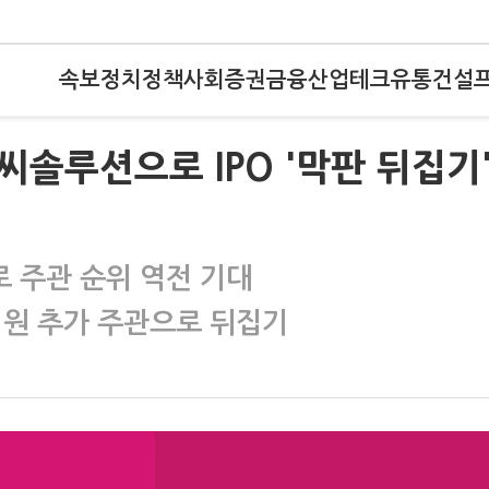
속보
정치
정책
사회
증권
금융
산업
테크
유통
건설
앤씨솔루션으로 IPO '막판 뒤집기
로 주관 순위 역전 기대
0억원 추가 주관으로 뒤집기