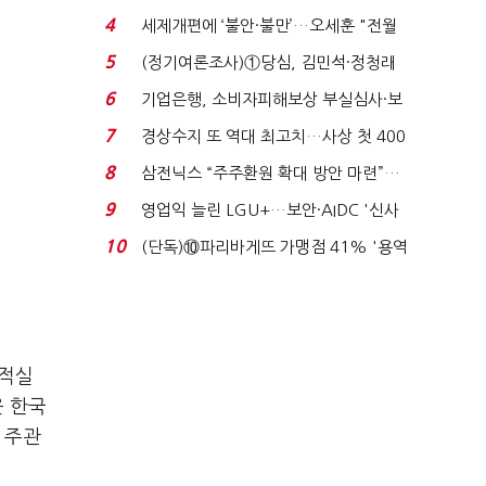
생법 위반 반복...
4
세제개편에 ‘불안·불만’…오세훈 "전월
세 구하기 더 ...
5
(정기여론조사)①당심, 김민석·정청래
'초접전'…대통령 ...
6
기업은행, 소비자피해보상 부실심사·보
이스피싱 공시 ...
7
경상수지 또 역대 최고치…사상 첫 400
억달러에 '3% 성...
8
삼전닉스 “주주환원 확대 방안 마련”…
로이터에 성명...
9
영업익 늘린 LGU+…보안·AIDC '신사
업 드라이브'...
10
(단독)⑩파리바게뜨 가맹점 41% '용역
제빵기사 없어'…고...
누적실
운 한국
 주관