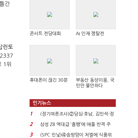
이틀간
콘서트 전당대회
AI 인재 쟁탈전
탑런토
2337
 1위
휴대폰이 끊긴 30분
부동산 동상이몽, 국
민만 불안하다
인기뉴스
1
(정기여론조사)②당심·호남, 김민석-정
청래 '초접전'...
2
삼성 Z8 역대급 ‘흥행’에 애플 반격 주
목…9월 ‘폴...
3
(SPC 민낯)④솜방망이 처벌에 식품위