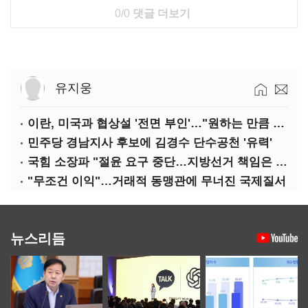
0/0
댓글 더보기
유지웅
이란, 미국과 협상설 '전면 부인'…"원하는 만큼 전쟁 가능"
민주당 경남지사 후보에 김경수 단수공천 '유력'
국힘 소장파 "절윤 요구 중단…지방선거 책임은 장동혁 몫"
"무조건 이익"…거래적 동맹관에 무너진 국제질서
뉴스리듬