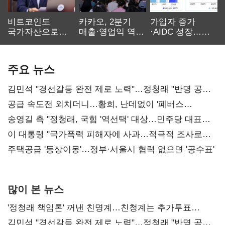
비트코인도
카카오, 2분기
가입자 증가
국가자산으로…'
매출·영업익 역대
·AIDC 성장…
보관·평가·처분'
최대…에이전트
SKT 2분기 성장
기준은 숙제
AI 수익화 관건
본궤도
주요 뉴스
김민석 "경선갈등 완전 제로 노력"…정청래 "반명 공세
사과부터"
공급 속도전 외치더니…황희, 난데없이 '폐버스
리모델링' 제안
송영길 측 "정청래, 국힘 '역선택' 대상…민주당 대표로
총선 지휘 못해"
이 대통령 "국가폭력 피해자에 사과…적극적 조사로
진실 밝혀야"
주택공급 '동상이몽'…정부·서울시 협력 없으면 '공수표'
많이 본 뉴스
'정청래 책임론' 꺼낸 친명계…친청계는 추가투표
때리기
김민석 "경선갈등 완전 제로 노력"…정청래 "반명 공세