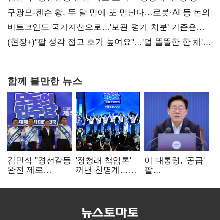
사과부터"
구광모-젠슨 황, 두 달 만에 또 만난다…로봇·AI 등 논의
비트코인도 국가자산으로…'보관·평가·처분' 기준은
숙제
(현장+)"팔 생각 접고 호가 높여요"…'덜 똘똘한 한 채'
20억 키맞추기
함께 볼만한 뉴스
김민석 "경선갈등
'정청래 책임론'
이 대통령, '공급'
완전 제로
꺼낸 친명계…
팔
노력"…정청래
친청계는
걷어붙였는데…
"반명 공세
추가투표 때리기
여 내부선
사과부터"
'부동산
망언'(종합)