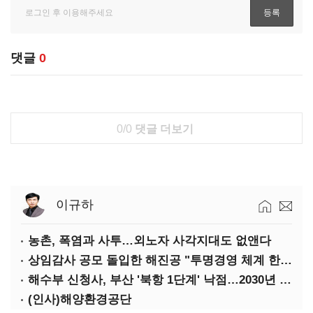
댓글
0
0/0
댓글 더보기
이규하
농촌, 폭염과 사투…외노자 사각지대도 없앤다
상임감사 공모 돌입한 해진공 "투명경영 체계 한층 강화"
해수부 신청사, 부산 '북항 1단계' 낙점…2030년 완공 목표
(인사)해양환경공단