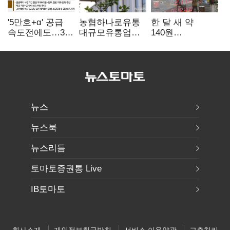
'5만호+α' 공급
농협하나로유통
한 달 새 약
속도전에도…3대
대규모유통업법
140원
난제 '첩첩산중'
위반 적발…
급락…'역대급
공정위, 과징금
엔저'에 원화
4억6200만원
변곡점
부과
뉴스
뉴스북
뉴스리듬
토마토증권통 Live
IB토마토