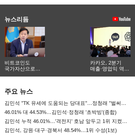
뉴스리듬
비트코인도
카카오, 2분기
국가자산으로…'
매출·영업익 역대
보관·평가·처분'
최대…에이전트
기준은 숙제
AI 수익화 관건
주요 뉴스
김민석 "TK 유세에 도움되는 당대표"…정청래 "벌써
대표된 양 당직 배분"
46.01% 대 44.53%…김민석·정청래 '초박빙'(종합)
김민석 누적 46.01%…'격전지' 호남 앞두고 1위 지켰다
(2보)
김민석, 강원·대구·경북서 48.54%…1위 수성(1보)