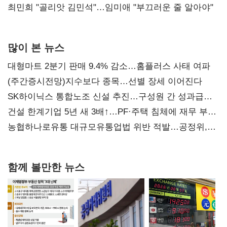
최민희 "골리앗 김민석"…임미애 "부끄러운 줄 알아야"
많이 본 뉴스
대형마트 2분기 판매 9.4% 감소…홈플러스 사태 여파
(주간증시전망)지수보다 종목…선별 장세 이어진다
SK하이닉스 통합노조 신설 추진…구성원 간 성과급
불만 확산
건설 한계기업 5년 새 3배↑…PF·주택 침체에 재무 부담
확대
농협하나로유통 대규모유통업법 위반 적발…공정위,
과징금 4억6200만원 부과
함께 볼만한 뉴스