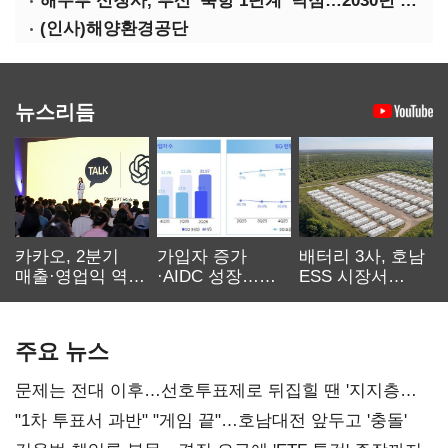
해수부 신청사, 부산 '북항 1단계' 낙점…2030년 완공 목표
(인사)해양환경공단
뉴스리듬
카카오, 2분기
가입자 증가
배터리 3사, 호남
매출·영업익 역대
·AIDC 성장…
ESS 시장서
최대…에이전트
SKT 2분기 성장
‘격돌’
AI 수익화 관건
본궤도
주요 뉴스
문제는 전대 이후…선호투표제로 뒤집힐 땐 '지지층
불복'
"1차 투표서 과반" "게임 끝"…호남대전 앞두고 '충돌'