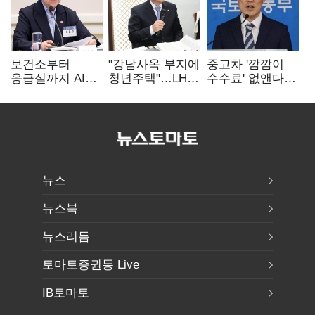
보건소부터
"강남사옥 부지에
중고차 '깜깜이
응급실까지 AI
청년주택"…LH도
수수료' 없앤다…
확산…지역의료
'공급 속도전'
7일 내 중대하자
혁신 본격화
생기면 환불
뉴스
뉴스북
뉴스리듬
토마토증권통 Live
IB토마토