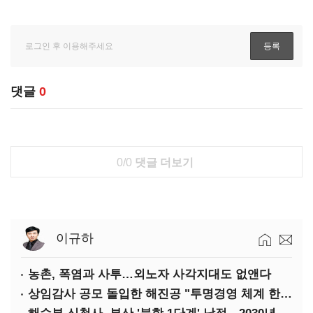
댓글
0
0/0
댓글 더보기
이규하
농촌, 폭염과 사투…외노자 사각지대도 없앤다
상임감사 공모 돌입한 해진공 "투명경영 체계 한층 강화"