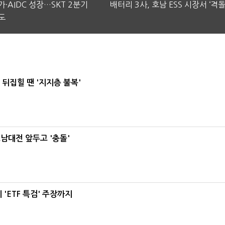
·AIDC 성장…SKT 2분기
배터리 3사, 호남 ESS 시장서 ‘격돌
도
뒤집힐 땐 '지지층 불복'
호남대전 앞두고 '충돌'
'ETF 특검' 주장까지