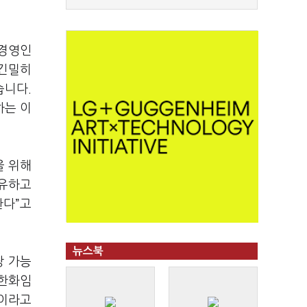
 경영인
 긴밀히
습니다.
하는 이
을 위해
보유하고
한다”고
뉴스북
당 가능
 한화임
”이라고