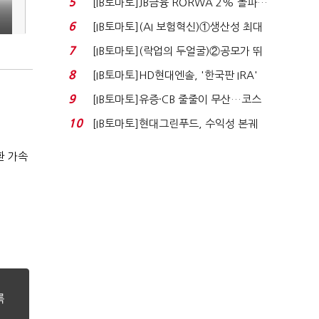
5
[IB토마토]JB금융 RORWA 2% 돌파…
실적 견인은 은행 ...
6
[IB토마토](AI 보험혁신)①생산성 최대
80% 개선…현실...
7
[IB토마토](락업의 두얼굴)②공모가 뛰
자 첫날 매도…FI ...
8
[IB토마토]HD현대엔솔, '한국판 IRA'
수혜 부상…세액공...
9
[IB토마토]유증·CB 줄줄이 무산…코스
닥 벌점 급증에 ...
10
[IB토마토]현대그린푸드, 수익성 본궤
도…실적 개선에 ...
환 가속