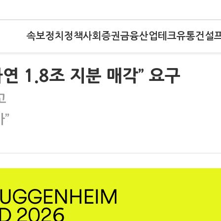
속보
정치
정책
사회
증권
금융
산업
테크
유통
건설
 1.8조 지분 매각” 요구
고
가”