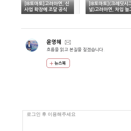
[IB토마토]고려아연, 신
[IB토마토](크레딧시
사업 확장에 조달 공식
널)고려아연, 차입 늘
바뀐다…관건은 현금창
투자 커져도…신용도 
출력
어
윤영혜
흐름을 읽고 본질을 짚겠습니다.
뉴스북