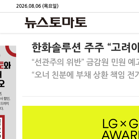
2026.08.06 (목요일)
한화솔루션 주주 “고려아연
“선관주의 위반” 금감원 민원 예
“오너 친분에 부채 상환 책임 전