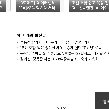
그
[IB토마토](데이터센터
조선 호황 업고 육상 진
고
PF)①주택 막히자 서버
격…선박엔진, AI 데이
방
실로…건설사 '디벨로
터센터 정조준
퍼' 시험대
이 기자의 최신글
중동전 장기화에 미 무기고 ‘비상’…K방산 기회
‘조선 호황’ 업은 정기선 체제…승계 실탄 ‘고배당’ 주목
윤활유 위험물 물류 현장도 무인화…GS칼텍스, 디지털 전
정기선, 정몽준 지분 3.54％ 증여받아…승계 가속화
0
/
300