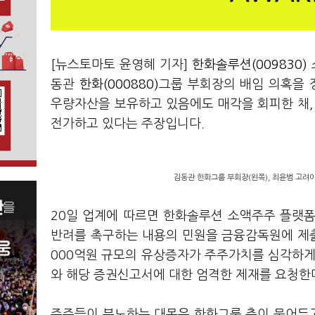
[뉴스토마토 윤영혜 기자]
한화솔루션(009830)
동관
한화(000880)
그룹 부회장의 배임 의혹을
우량자산을 보유하고 있음에도 매각을 회피한 채,
전가하고 있다는 주장입니다.
김동관 한화그룹 부회장(왼쪽), 최윤범 고려아연
20일 업계에 따르면 한화솔루션 소액주주 플랫폼
반려를 촉구하는 내용의 민원을 금융감독원에 제출
000억원 규모의 유상증자가 주주가치를 심각하게
와 해당 증권신고서에 대한 엄격한 제재를 요청한
주주들이 분노하는 대목은 한화그룹 측이 묶어두