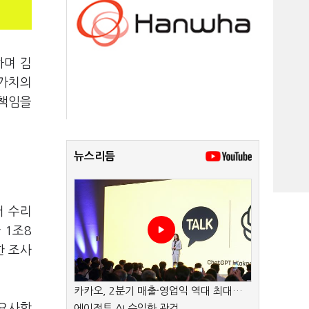
하며 김
 가치의
 책임을
뉴스리듬
서 수리
 1조8
한 조사
카카오, 2분기 매출·영업익 역대 최대…
주요사항
에이전트 AI 수익화 관건