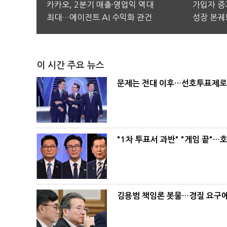
카카오, 2분기 매출·영업익 역대
가입자 증가
최대…에이전트 AI 수익화 관건
성장 본궤
이 시간 주요 뉴스
문제는 전대 이후…선호투표제로 
"1차 투표서 과반" "게임 끝"…
김용범 책임론 봇물…경질 요구에 