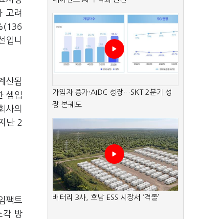
가 고려
(136
 선입니
 계산됩
가입자 증가·AIDC 성장…SKT 2분기 성
한 셈입
장 본궤도
식회사의
지난 2
배터리 3사, 호남 ESS 시장서 ‘격돌’
화임팩트
소각 방