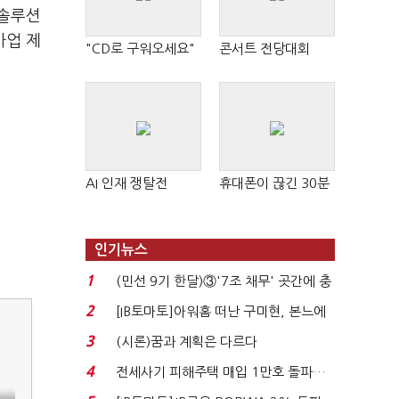
화솔루션
사업 제
"CD로 구워오세요"
콘서트 전당대회
AI 인재 쟁탈전
휴대폰이 끊긴 30분
인기뉴스
1
(민선 9기 한달)③'7조 채무' 곳간에 충
격…추미애, 20년...
2
[IB토마토]아워홈 떠난 구미현, 본느에
340억 베팅…가...
3
(시론)꿈과 계획은 다르다
4
전세사기 피해주택 매입 1만호 돌파…
누적 피해자 4만2...