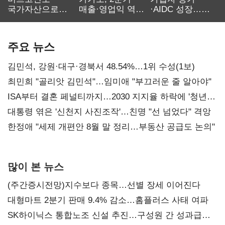
국가자산으로…'
매출·영업익 역대
·AIDC 성장…
보관·평가·처분'
최대…에이전트
SKT 2분기 성장
기준은 숙제
AI 수익화 관건
본궤도
주요 뉴스
김민석, 강원·대구·경북서 48.54%…1위 수성(1보)
최민희 "골리앗 김민석"…임미애 "부끄러운 줄 알아야"
ISA부터 결혼 페널티까지…2030 지지율 하락에 '청년
챙기기'
대통령 엮은 '신천지 사진조작'…친명 "선 넘었다" 격앙
한정애 "세제 개편안 8월 말 정리…부동산 공급도 논의"
많이 본 뉴스
(주간증시전망)지수보다 종목…선별 장세 이어진다
대형마트 2분기 판매 9.4% 감소…홈플러스 사태 여파
SK하이닉스 통합노조 신설 추진…구성원 간 성과급