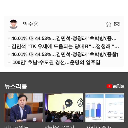
박주용
46.01% 대 44.53%…김민석·정청래 '초박빙'(종합 2보)
김민석 "TK 유세에 도움되는 당대표"…정청래 "벌써 대표된 양 당직 배분"
46.01% 대 44.53%…김민석·정청래 '초박빙'(종합)
'100만' 호남·수도권 경선…운명의 일주일
뉴스리듬
비트코인도
카카오, 2분기
가입자 증가