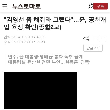
구독
"김영선 좀 해줘라 그랬다"…윤, 공천개
입 육성 확인(종합2보)
입력: 2024-10-31 17:43:26
수정: 2024-10-31 18:02:31
답글쓰기
민주, 윤 대통령·명태균 통화 녹취 공개
대통령실·윤상현 전면 부인…한동훈 '침묵'