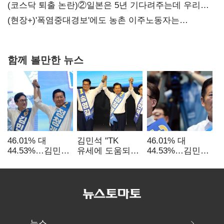
불만 확산
(코스닥 퇴출 논란)②일본은 5년 기다려주는데 우리는
당장 퇴출?…시간만으론 부족한 코스닥 구하기
(현장+)'폭염중대경보'에도 농촌 이주노동자는
강행군…'야외작업 중지' 권고도 무시
함께 볼만한 뉴스
46.01% 대
김민석 "TK
46.01% 대
44.53%…김민석·
유세에 도움되는
44.53%…김민석·
정청래
당대표"…정청래
정청래
'초박빙'(종합
"벌써 대표된 양
'초박빙'(종합)
2보)
당직 배분"
뉴스