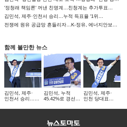
사과부터"
'정청래 책임론' 꺼낸 친명계…친청계는 추가투표
때리기
김민석, 제주·인천서 승리…누적 득표율 '1위
탈환'(종합)
전쟁에 원유 공급망 흔들리자…K-정유, 에너지안보
핵심으로 재부상
함께 볼만한 뉴스
김민석, 제주·
김민석, 누적
김민석, 제주·
인천서 승리…
45.42%로 경선
인천 당대표
누적 득표율 '1위
1위…정청래와
경선서 '1위'(1보)
탈환'(종합)
격차
0.86%p(2보)