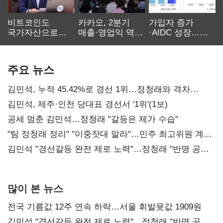
비트코인도
카카오, 2분기
가입자 증가
국가자산으로…'
매출·영업익 역대
·AIDC 성장…
보관·평가·처분'
최대…에이전트
SKT 2분기 성장
기준은 숙제
AI 수익화 관건
본궤도
주요 뉴스
김민석, 누적 45.42%로 경선 1위…정청래와 격차
0.86%p(2보)
김민석, 제주·인천 당대표 경선서 '1위'(1보)
공세 멈춘 김민석…정청래 "갈등은 제가 수습"
"팀 정청래 정리" "이중잣대 말라"…민주 최고위원 계파
다툼 격화
김민석 "경선갈등 완전 제로 노력"…정청래 "반명 공세
사과부터"
많이 본 뉴스
전국 기름값 12주 연속 하락…서울 휘발윳값 1909원
김민석 "경선갈등 완전 제로 노력"…정청래 "반명 공세