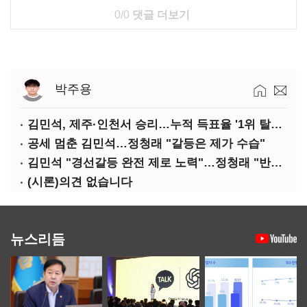
0/0
댓글 더보기
박주용
김민석, 제주·인천서 승리…누적 득표율 '1위 탈환'(종합)
공세 멈춘 김민석…정청래 "갈등은 제가 수습"
김민석 "경선갈등 완전 제로 노력"…정청래 "반명 공세 사과부터"
(시론)의견 없습니다
뉴스리듬