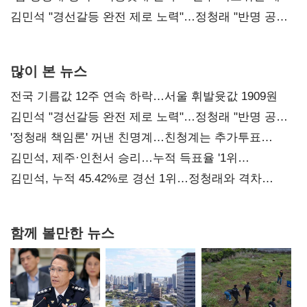
다툼 격화
김민석 "경선갈등 완전 제로 노력"…정청래 "반명 공세
사과부터"
많이 본 뉴스
전국 기름값 12주 연속 하락…서울 휘발윳값 1909원
김민석 "경선갈등 완전 제로 노력"…정청래 "반명 공세
사과부터"
'정청래 책임론' 꺼낸 친명계…친청계는 추가투표
때리기
김민석, 제주·인천서 승리…누적 득표율 '1위
탈환'(종합)
김민석, 누적 45.42%로 경선 1위…정청래와 격차
0.86%p(2보)
함께 볼만한 뉴스