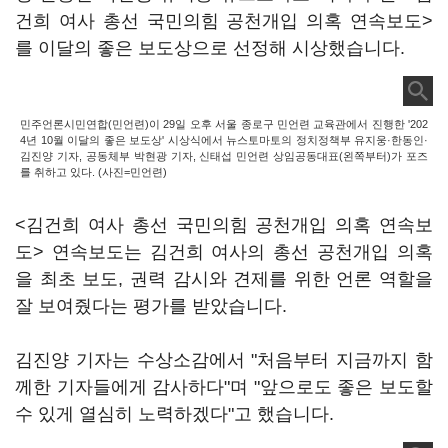
건희 여사 총선 국민의힘 공천개입 의혹 연속보도>
를 이달의 좋은 보도상으로 선정해 시상했습니다.
민주언론시민연합(민언련)이 29일 오후 서울 종로구 민언련 교육관에서 진행한 '202
4년 10월 이달의 좋은 보도상' 시상식에서 뉴스토마토의 정치정책부 유지웅·한동인·
김진양 기자, 공동체부 박현광 기자, 신태섭 민언련 상임공동대표(왼쪽부터)가 포즈
를 취하고 있다. (사진=민언련)
<김건희 여사 총선 국민의힘 공천개입 의혹 연속보
도> 연속보도는 김건희 여사의 총선 공천개입 의혹
을 최초 보도, 권력 감시와 견제를 위한 언론 역할을
잘 보여줬다는 평가를 받았습니다.
김진양 기자는 수상소감에서 "처음부터 지금까지 함
께한 기자들에게 감사하다"며 "앞으로도 좋은 보도할
수 있게 열심히 노력하겠다"고 했습니다.