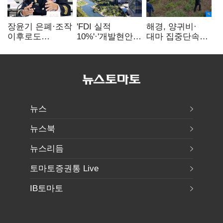
장윤기 은폐·조작
'FDI 실적
해경, 양귀비·
이후로도
10%'·'개발현안
대마 집중단속…
정보유출·
산적'…
4개월 동안
내부비위…경찰
인천경제청장
249명 검거
신뢰는 어디에
구원투수 찾기
뉴스
뉴스북
뉴스리듬
토마토증권통 Live
IB토마토