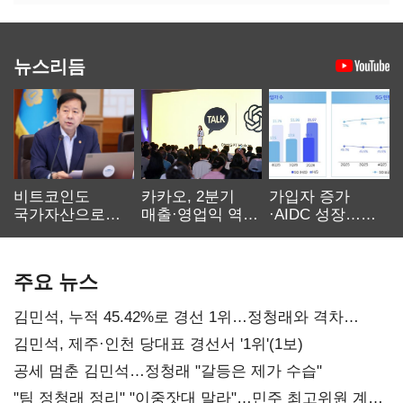
뉴스리듬
비트코인도
카카오, 2분기
가입자 증가
국가자산으로…'
매출·영업익 역대
·AIDC 성장…
보관·평가·처분'
최대…에이전트
SKT 2분기 성장
기준은 숙제
AI 수익화 관건
본궤도
주요 뉴스
김민석, 누적 45.42%로 경선 1위…정청래와 격차
0.86%p(2보)
김민석, 제주·인천 당대표 경선서 '1위'(1보)
공세 멈춘 김민석…정청래 "갈등은 제가 수습"
"팀 정청래 정리" "이중잣대 말라"…민주 최고위원 계파