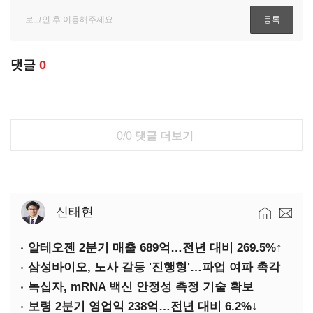
댓글
0
0/0
댓글 더보기
신태현
알테오젠 2분기 매출 689억…전년 대비 269.5%↑
삼성바이오, 노사 갈등 '진행형'…파업 여파 촉각
녹십자, mRNA 백신 안정성 측정 기술 확보
보령 2분기 영업익 238억…전년 대비 6.2%↓