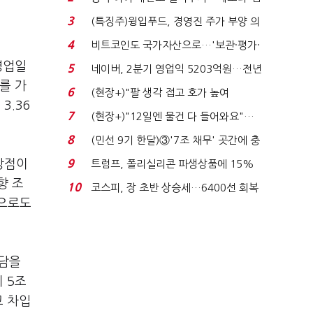
국전쟁’
3
(특징주)윙입푸드, 경영진 주가 부양 의
지에 상한가...
4
비트코인도 국가자산으로…'보관·평가·
처분' 기준은 ...
영업일
5
네이버, 2분기 영업익 5203억원…전년
를 가
비 0.2% 감소...
6
(현장+)"팔 생각 접고 호가 높여
3.36
요"…'덜 똘똘한 한 채' 20...
7
(현장+)"12일엔 물건 다 들어와요"…
빈 매대 채우며 문 연 ...
8
(민선 9기 한달)③'7조 채무' 곳간에 충
격…추미애, 20년...
강점이
9
트럼프, 폴리실리콘 파생상품에 15%
관세…"미 산업 재건"...
향 조
10
코스피, 장 초반 상승세…6400선 회복
앞으로도
시도
부담을
 5조
고 차입