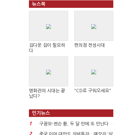
뉴스북
집다운 집이 필요하
편의점 전성시대
다
영화관의 시대는 끝
"CD로 구워오세요"
났다?
인기뉴스
1
구광모-젠슨 황, 두 달 만에 또 만난다…
로봇·AI 등 논...
2
중국 이어 대만도 설비투자…메모리 ‘삼