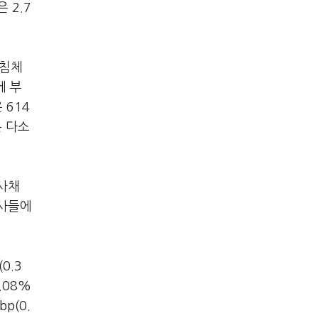
 2.7
 침체
에 부
 614
는 다소
사채
회사들에
0.3
0.08%
p(0.