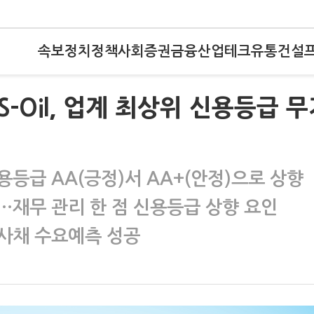
속보
정치
정책
사회
증권
금융
산업
테크
유통
건설
)S-Oil, 업계 최상위 신용등급 
용등급 AA(긍정)서 AA+(안정)으로 상향
…재무 관리 한 점 신용등급 상향 요인
사채 수요예측 성공