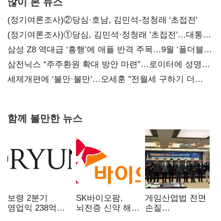
많이 본 뉴스
(정기여론조사)②당심·호남, 김민석-정청래 '초접전'
(정기여론조사)①당심, 김민석·정청래 '초접전'…대통령
지지도 '50% 아래로'(종합)
삼성 Z8 역대급 ‘흥행’에 애플 반격 주목…9월 ‘폴더블
대전’
삼전닉스 “주주환원 확대 방안 마련”…로이터에 성명
보내
세제개편에 ‘불안·불만’…오세훈 "전월세 구하기 더
힘들어질 것"
함께 볼만한 뉴스
보령 2분기
SK바이오팜,
게임산업법 전면
영업익 238억…
뇌전증 신약 해외
손질
전년 대비 6.2%↓
흥행 발판…
공감대…"낡은