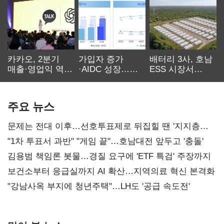
카카오, 2분기
가입자 증가
배터리 3사, 호남
매출·영업익 역대
·AIDC 성장…
ESS 시장서
최대…에이전트
SKT 2분기 성장
‘격돌’
AI 수익화 관건
본궤도
주요 뉴스
문제는 전대 이후…선호투표제로 뒤집힐 땐 '지지층
불복'
"1차 투표서 과반" "게임 끝"…호남대전 앞두고 '충돌'
김용범 책임론 봇물…경질 요구에 'ETF 특검' 주장까지
보건소부터 응급실까지 AI 확산…지역의료 혁신 본격화
"강남사옥 부지에 청년주택"…LH도 '공급 속도전'