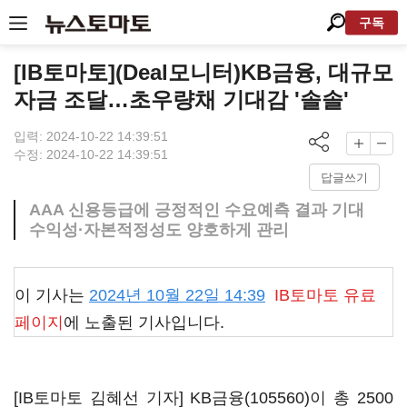
구독
[IB토마토](Deal모니터)KB금융, 대규모
자금 조달…초우량채 기대감 '솔솔'
입력: 2024-10-22 14:39:51
수정: 2024-10-22 14:39:51
답글쓰기
AAA 신용등급에 긍정적인 수요예측 결과 기대
수익성·자본적정성도 양호하게 관리
이 기사는
2024년 10월 22일 14:39
IB토마토
유료
페이지
에 노출된 기사입니다.
[IB토마토 김혜선 기자]
KB금융(105560)
이 총 2500