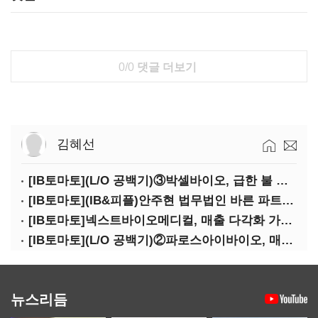
0/0
댓글 더보기
김혜선
[IB토마토](L/O 공백기)③박셀바이오, 급한 불 껐지만…본업 성과 '감감무소식'
[IB토마토](IB&피플)안주현 법무법인 바른 파트너 변호사
[IB토마토]넥스트바이오메디컬, 매출 다각화 가속…IPO 보람 '쑥쑥'
[IB토마토](L/O 공백기)②파로스아이바이오, 매출 0원 '불명예'…목표 안갯속
뉴스리듬