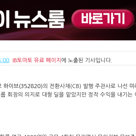
:00
IB토마토
유료 페이지
에 노출된 기사입니다.
모
하이브(352820)
의 전환사채(CB) 발행 주관사로 나선
미
그룹 회장의 의지로 대형 딜을 맡았지만 정작 수익을 내기는