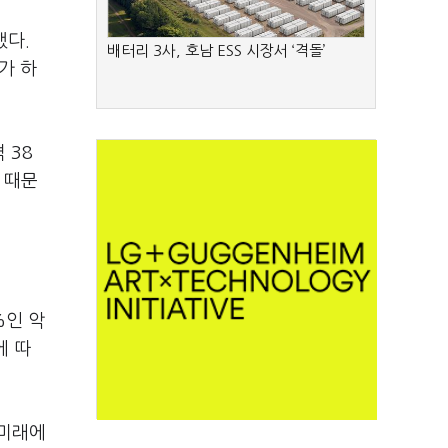
했다.
배터리 3사, 호남 ESS 시장서 ‘격돌’
가 하
 38
 때문
%인 악
에 따
 미래에