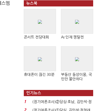
에스엠
뉴스북
콘서트 전당대회
AI 인재 쟁탈전
휴대폰이 끊긴 30분
부동산 동상이몽, 국
민만 불안하다
인기뉴스
1
(정기여론조사)②당심·호남, 김민석-정
청래 '초접전'...
2
(정기여론조사)①당심, 김민석·정청래