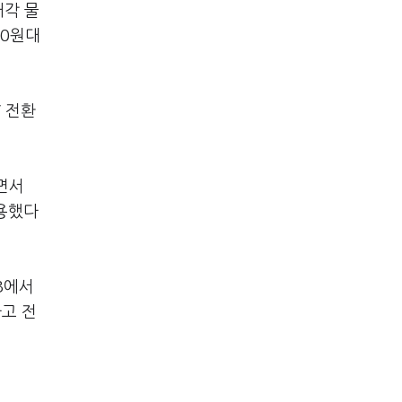
매각 물
00원대
V 전환
면서
작용했다
B에서
라고 전