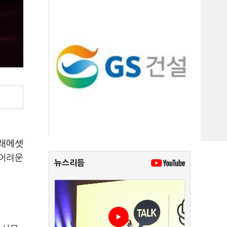
래에셋
 어려운
뉴스리듬