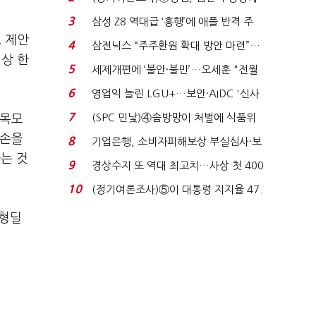
'초접전'…대통령 ...
3
삼성 Z8 역대급 ‘흥행’에 애플 반격 주
 제안
목…9월 ‘폴...
4
삼전닉스 “주주환원 확대 방안 마련”…
상 한
로이터에 성명...
5
세제개편에 ‘불안·불만’…오세훈 "전월
세 구하기 더 ...
6
영업익 늘린 LGU+…보안·AIDC '신사
업 드라이브'...
7
(SPC 민낯)④솜방망이 처벌에 식품위
친목모
생법 위반 반복...
 손을
8
기업은행, 소비자피해보상 부실심사·보
는 것
이스피싱 공시 ...
9
경상수지 또 역대 최고치…사상 첫 400
억달러에 '3% 성...
10
(정기여론조사)⑤이 대통령 지지율 47.
7%…일주일 만에 ...
대형딜