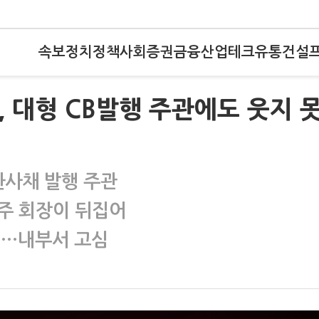
속보
정치
정책
사회
증권
금융
산업
테크
유통
건설
, 대형 CB발행 주관에도 웃지 
환사채 발행 주관
현주 회장이 뒤집어
딜…내부서 고심