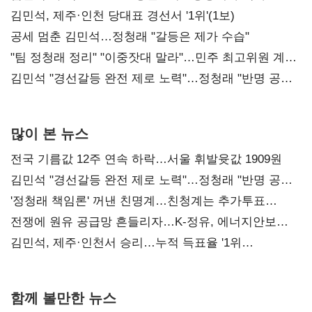
0.86%p(2보)
김민석, 제주·인천 당대표 경선서 '1위'(1보)
공세 멈춘 김민석…정청래 "갈등은 제가 수습"
"팀 정청래 정리" "이중잣대 말라"…민주 최고위원 계파
다툼 격화
김민석 "경선갈등 완전 제로 노력"…정청래 "반명 공세
사과부터"
많이 본 뉴스
전국 기름값 12주 연속 하락…서울 휘발윳값 1909원
김민석 "경선갈등 완전 제로 노력"…정청래 "반명 공세
사과부터"
'정청래 책임론' 꺼낸 친명계…친청계는 추가투표
때리기
전쟁에 원유 공급망 흔들리자…K-정유, 에너지안보
핵심으로 재부상
김민석, 제주·인천서 승리…누적 득표율 '1위
탈환'(종합)
함께 볼만한 뉴스