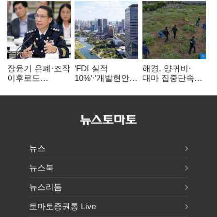
장윤기 은폐·조작
'FDI 실적
해경, 양귀비·
이후로도
10%'·'개발현안
대마 집중단속…
정보유출·
산적'…
4개월 동안
내부비위…경찰
인천경제청장
249명 검거
신뢰는 어디에
구원투수 찾기
뉴스
뉴스북
뉴스리듬
토마토증권통 Live