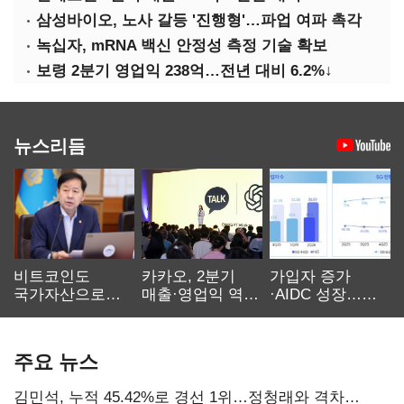
삼성바이오, 노사 갈등 '진행형'…파업 여파 촉각
녹십자, mRNA 백신 안정성 측정 기술 확보
보령 2분기 영업익 238억…전년 대비 6.2%↓
뉴스리듬
비트코인도
카카오, 2분기
가입자 증가
국가자산으로…'
매출·영업익 역대
·AIDC 성장…
보관·평가·처분'
최대…에이전트
SKT 2분기 성장
기준은 숙제
AI 수익화 관건
본궤도
주요 뉴스
김민석, 누적 45.42%로 경선 1위…정청래와 격차