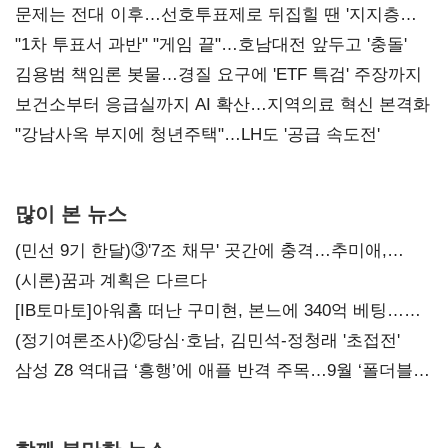
문제는 전대 이후…선호투표제로 뒤집힐 땐 '지지층
불복'
"1차 투표서 과반" "게임 끝"…호남대전 앞두고 '충돌'
김용범 책임론 봇물…경질 요구에 'ETF 특검' 주장까지
보건소부터 응급실까지 AI 확산…지역의료 혁신 본격화
"강남사옥 부지에 청년주택"…LH도 '공급 속도전'
많이 본 뉴스
(민선 9기 한달)③'7조 채무' 곳간에 충격…추미애,
20년만에 '비상재정' 선언 승부수
(시론)꿈과 계획은 다르다
[IB토마토]아워홈 떠난 구미현, 본느에 340억 베팅…
가족 지배체제 구축
(정기여론조사)②당심·호남, 김민석-정청래 '초접전'
삼성 Z8 역대급 ‘흥행’에 애플 반격 주목…9월 ‘폴더블
대전’