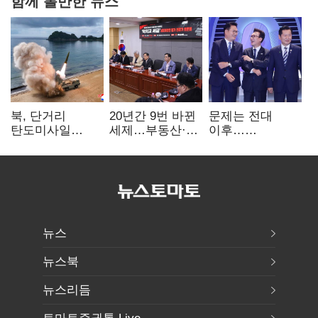
함께 볼만한 뉴스
북, 단거리
20년간 9번 바뀐
문제는 전대
탄도미사일
세제…부동산·
이후…
발사…안보실
상속세만
선호투표제로
"즉각 중단 촉구"
건드렸다
뒤집힐 땐
'지지층 불복'
뉴스
뉴스북
뉴스리듬