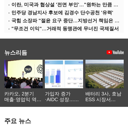
이란, 미국과 협상설 '전면 부인'…"원하는 만큼 전쟁 가능"
민주당 경남지사 후보에 김경수 단수공천 '유력'
국힘 소장파 "절윤 요구 중단…지방선거 책임은 장동혁 몫"
"무조건 이익"…거래적 동맹관에 무너진 국제질서
뉴스리듬
카카오, 2분기
가입자 증가
배터리 3사, 호남
매출·영업익 역대
·AIDC 성장…
ESS 시장서
최대…에이전트
SKT 2분기 성장
‘격돌’
AI 수익화 관건
본궤도
주요 뉴스