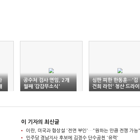
사
공수처 검사 연임, 2개
심판 피한 한동훈…'김
배
월째 ‘감감무소식'
건희 라인' 청산 드라이
브
이 기자의 최신글
이란, 미국과 협상설 '전면 부인'…"원하는 만큼 전쟁 가능
민주당 경남지사 후보에 김경수 단수공천 '유력'