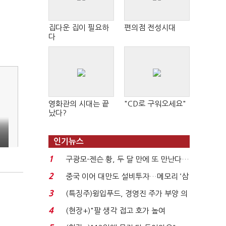
집다운 집이 필요하
편의점 전성시대
다
영화관의 시대는 끝
"CD로 구워오세요"
났다?
인기뉴스
1
구광모-젠슨 황, 두 달 만에 또 만난다…
로봇·AI 등 논...
2
중국 이어 대만도 설비투자…메모리 ‘삼
국전쟁’
3
(특징주)윙입푸드, 경영진 주가 부양 의
지에 상한가...
4
"
(현장+)"팔 생각 접고 호가 높여
요"…'덜 똘똘한 한 채' 20...