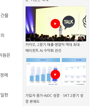
곳간을
 의
카카오, 2분기 매출·영업익 역대 최대…
에이전트 AI 수익화 관건
고위원은
국정에
유일한
가입자 증가·AIDC 성장…SKT 2분기 성
장 본궤도