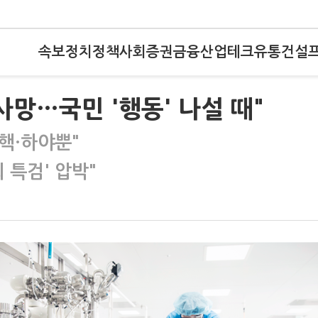
속보
정치
정책
사회
증권
금융
산업
테크
유통
건설
사망…국민 '행동' 나설 때"
탄핵·하야뿐"
 특검' 압박"