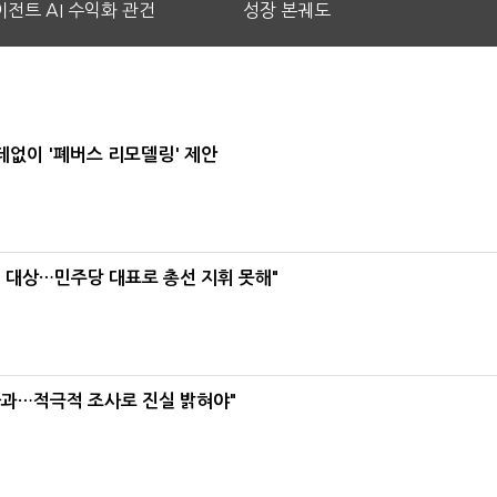
전트 AI 수익화 관건
성장 본궤도
데없이 '폐버스 리모델링' 제안
택' 대상…민주당 대표로 총선 지휘 못해"
사과…적극적 조사로 진실 밝혀야"