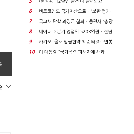
5
(현장+)"12일엔 물건 다 들어와요"…
빈 매대 채우며 문 연 ...
6
비트코인도 국가자산으로…'보관·평가·
처분' 기준은 ...
7
국고채 담합 과징금 철퇴…증권사 '충당
금 폭탄' 우려...
8
네이버, 2분기 영업익 5203억원…전년
비 0.2% 감소...
9
카카오, 올해 임금협약 최종 타결…연봉
6.3% 인상·격려...
10
이 대통령 "국가폭력 피해자에 사과…
적극적 조사로 진...
순