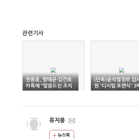
관련기사
한동훈, 명태균·김건희
(단독)윤석열정부 감
카톡에 "말씀드린 조치
원 '디지털 포렌식' 3
실행해야"
폭증
유지웅
뉴스북