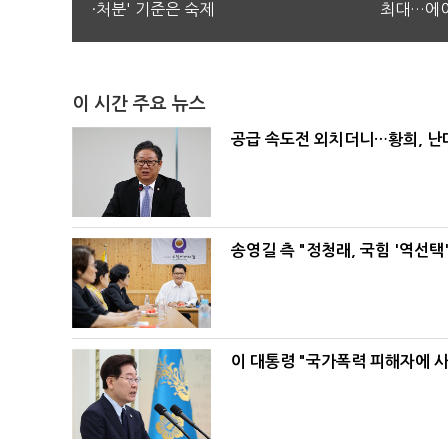
·처분' 기준은 숙제
최대…에이
이 시간 주요 뉴스
공급 속도전 외치더니…황희, 난
송영길 측 "정청래, 국힘 '역선
이 대통령 "국가폭력 피해자에 