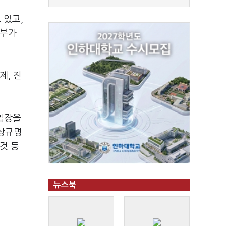
 있고,
도부가
제, 진
 입장을
진상규명
것 등
뉴스북