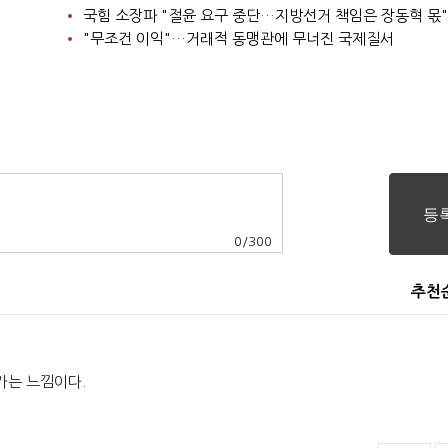
국힘 소장파 "절윤 요구 중단…지방선거 책임은 장동혁 몫"
"무조건 이익"…거래적 동맹관에 무너진 국제질서
0
/
300
추천
가는 느낌이다.