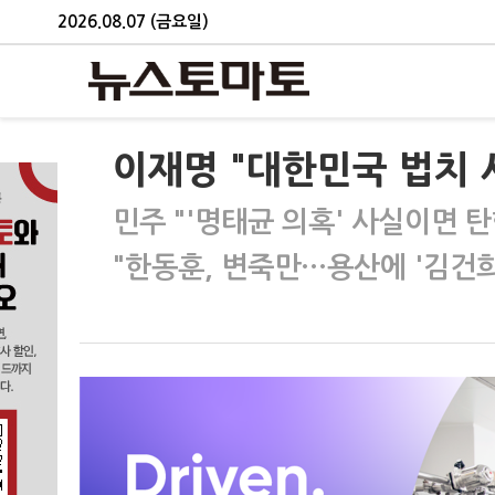
2026.08.07 (금요일)
이재명 "대한민국 법치 
민주 "'명태균 의혹' 사실이면 
"한동훈, 변죽만…용산에 '김건희