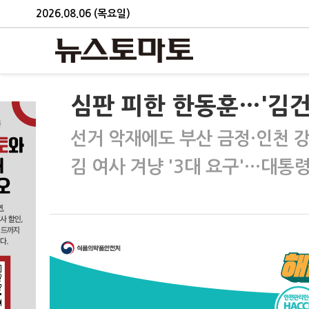
2026.08.06 (목요일)
심판 피한 한동훈…'김건
선거 악재에도 부산 금정·인천 강
김 여사 겨냥 '3대 요구'…대통