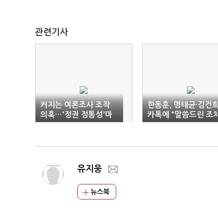
관련기사
커지는 여론조사 조작
한동훈, 명태균·김건
의혹…'정권 정통성'마
카톡에 "말씀드린 조
저 흔들
실행해야"
유지웅
뉴스북