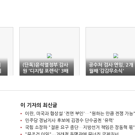
희
(단독)윤석열정부 감사
공수처 검사 연임, 2개
치
원 '디지털 포렌식' 3배
월째 ‘감감무소식'
폭증
이 기자의 최신글
이란, 미국과 협상설 '전면 부인'…"원하는 만큼 전쟁 가능
민주당 경남지사 후보에 김경수 단수공천 '유력'
국힘 소장파 "절윤 요구 중단…지방선거 책임은 장동혁 몫"
"무조건 이익"…거래적 동맹관에 무너진 국제질서