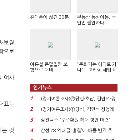
휴대폰이 끊긴 30분
부동산 동상이몽, 국
민만 불안하다
 재보궐
교함으로
여름철 온열질환 보
"은퇴자는 어디로 가
험으로 대비
나"…고려장 세법 비
판 확산
김 여사
인기뉴스
1
(정기여론조사)②당심·호남, 김민석-정
 대표는
청래 '초접전'...
2
(정기여론조사)①당심, 김민석·정청래
'초접전'…대통령 ...
3
삼전닉스 “주주환원 확대 방안 마련”…
로이터에 성명...
치는 것
4
삼성 Z8 역대급 ‘흥행’에 애플 반격 주
목…9월 ‘폴...