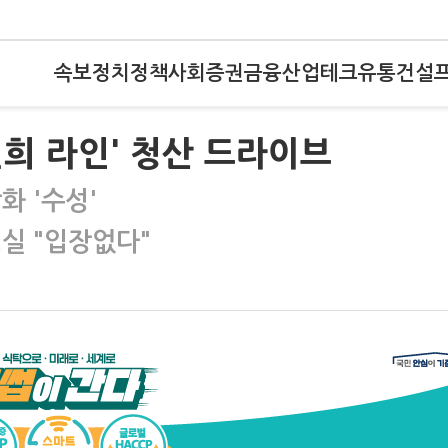
속보
정치
정책
사회
증권
금융
산업
테크
유통
건설
희 라인' 청산 드라이브
화 '수성'
령실 "입장없다"