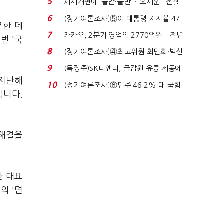
5
세제개편에 ‘불안·불만’…오세훈 "전월
세 구하기 더 ...
6
(정기여론조사)⑤이 대통령 지지율 47.
분한 데
7%…일주일 만에 ...
7
카카오, 2분기 영업익 2770억원…전년
번 '국
비 36% 증가...
8
(정기여론조사)④최고위원 최민희·박선
원 '양강'…서미...
9
(특징주)SK디앤디, 금감원 유증 제동에
 지난해
장 초반 상한가...
10
(정기여론조사)⑥민주 46.2% 대 국힘
입니다.
31.0%…오차범위 밖 ...
 해결을
한 대표
의 '면