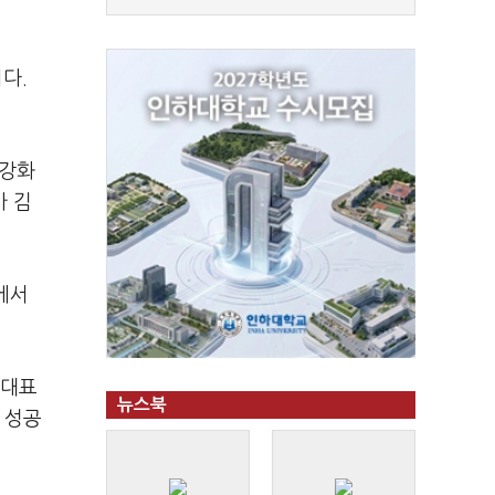
다.
 강화
가 김
에서
 대표
뉴스북
 성공