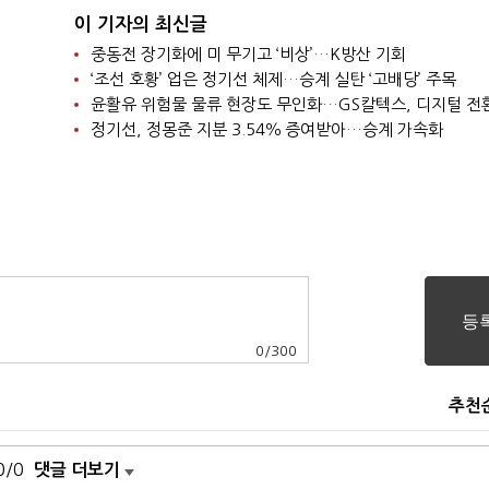
이 기자의 최신글
중동전 장기화에 미 무기고 ‘비상’…K방산 기회
‘조선 호황’ 업은 정기선 체제…승계 실탄 ‘고배당’ 주목
윤활유 위험물 물류 현장도 무인화…GS칼텍스, 디지털 전
정기선, 정몽준 지분 3.54％ 증여받아…승계 가속화
0
/
300
추천
0/0
댓글 더보기