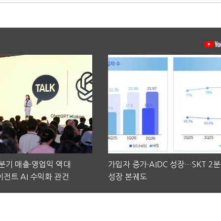
2분기 매출·영업익 역대
가입자 증가·AIDC 성장…SKT 2
전트 AI 수익화 관건
성장 본궤도