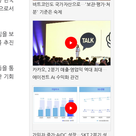
등 한국
비트코인도 국가자산으로…'보관·평가·처
국으로서
분' 기준은 숙제
심을 보
를 추진
등을 통
카카오, 2분기 매출·영업익 역대 최대…
란 기회
에이전트 AI 수익화 관건
가입자 증가·AIDC 성장…SKT 2분기 성