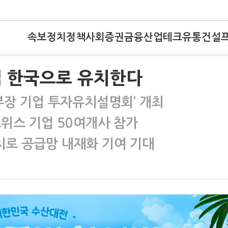
속보
정치
정책
사회
증권
금융
산업
테크
유통
건설
업 한국으로 유치한다
부장 기업 투자유치설명회’ 개최
스위스 기업 50여개사 참가
로 공급망 내재화 기여 기대