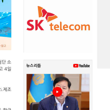
첨단 소
뉴스리듬
고 4일
 △제조