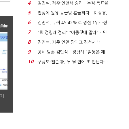
는 추가투표 때리기...
4
김민석, 제주·인천서 승리…누적 득표율
'1위 탈환'(종합)...
5
전쟁에 원유 공급망 흔들리자…K-정유,
에너지안보 핵심...
6
김민석, 누적 45.42%로 경선 1위…정
청래와 격차 0.86%p(...
7
"팀 정청래 정리" "이중잣대 말라"…민
주 최고위원 계파 다...
8
김민석, 제주·인천 당대표 경선서 '1
위'(1보)...
9
공세 멈춘 김민석…정청래 "갈등은 제
가 수습"
10
구광모-젠슨 황, 두 달 만에 또 만난다…
로봇·AI 등 논...
분기