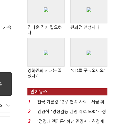
환 가속
집다운 집이 필요하
편의점 전성시대
다
영화관의 시대는 끝
"CD로 구워오세요"
났다?
인기뉴스
1
전국 기름값 12주 연속 하락…서울 휘
순
발윳값 1909원...
2
김민석 "경선갈등 완전 제로 노력"…정
청래 "반명 공세 사...
3
'정청래 책임론' 꺼낸 친명계…친청계