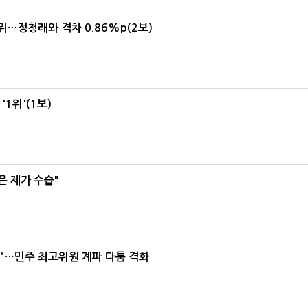
1위…정청래와 격차 0.86%p(2보)
1위'(1보)
은 제가 수습"
라"…민주 최고위원 계파 다툼 격화