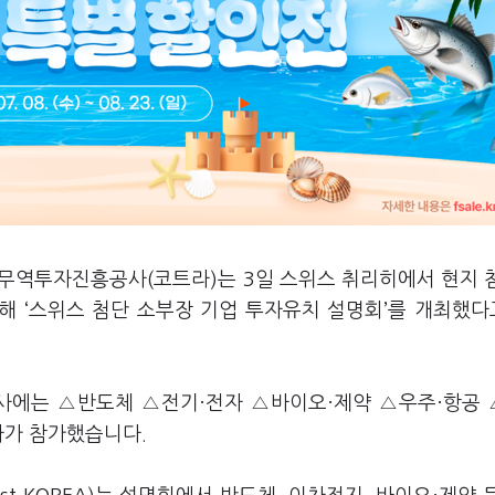
무역투자진흥공사(코트라)는 3일 스위스 취리히에서 현지 
해 ‘스위스 첨단 소부장 기업 투자유치 설명회’를 개최했다
행사에는 △반도체 △전기·전자 △바이오·제약 △우주·항공
사가 참가했습니다.