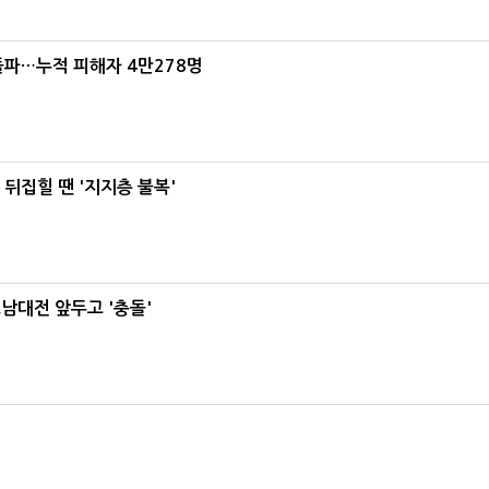
돌파…누적 피해자 4만278명
뒤집힐 땐 '지지층 불복'
호남대전 앞두고 '충돌'