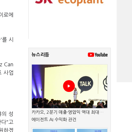
카이로에
'를 시
뉴스리듬
 Can
표 사업
카카오, 2분기 매출·영업익 역대 최대…
야의 성
에이전트 AI 수익화 관건
란다"고
지원하겠