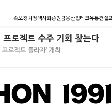
속보
정치
정책
사회
증권
금융
산업
테크
유통
건설
 프로젝트 수주 기회 찾는다
트 프로젝트 플라자’ 개최