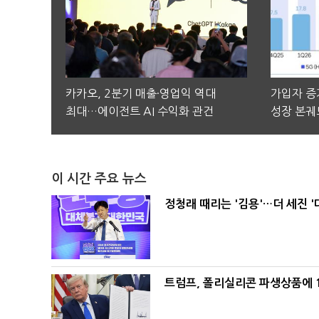
카카오, 2분기 매출·영업익 역대
가입자 증가
최대…에이전트 AI 수익화 관건
성장 본궤
이 시간 주요 뉴스
정청래 때리는 '김용'…더 세진 '
트럼프, 폴리실리콘 파생상품에 1