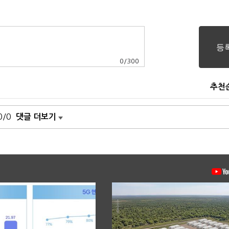
0
/
300
추천
0/0
댓글 더보기