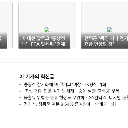
물
미 대선 앞두고 '통상정
안덕근 "폭염 지나 전
해
책'…FTA 앞세워 '경제
요금 인상할 것"
영토' 확장
이 기자의 최신글
중동전 장기화에 미 무기고 ‘비상’…K방산 기회
‘조선 호황’ 업은 정기선 체제…승계 실탄 ‘고배당’ 주목
윤활유 위험물 물류 현장도 무인화…GS칼텍스, 디지털 전
정기선, 정몽준 지분 3.54％ 증여받아…승계 가속화