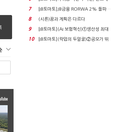
340억 베팅…가...
7
[IB토마토]JB금융 RORWA 2% 돌파…
실적 견인은 은행 ...
8
(시론)꿈과 계획은 다르다
9
[IB토마토](AI 보험혁신)①생산성 최대
80% 개선…현실...
10
[IB토마토](락업의 두얼굴)②공모가 뛰
자 첫날 매도…FI ...
순