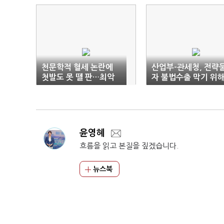
천문학적 혈세 논란에
산업부-관세청, 전략
첫발도 못 뗄 판…최악
자 불법수출 막기 위
땐 '국정조사'
맞손
윤영혜
흐름을 읽고 본질을 짚겠습니다.
뉴스북