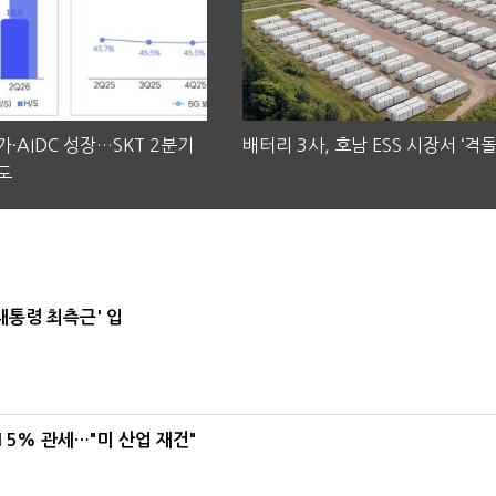
·AIDC 성장…SKT 2분기
배터리 3사, 호남 ESS 시장서 ‘격돌
도
대통령 최측근' 입
5% 관세…"미 산업 재건"