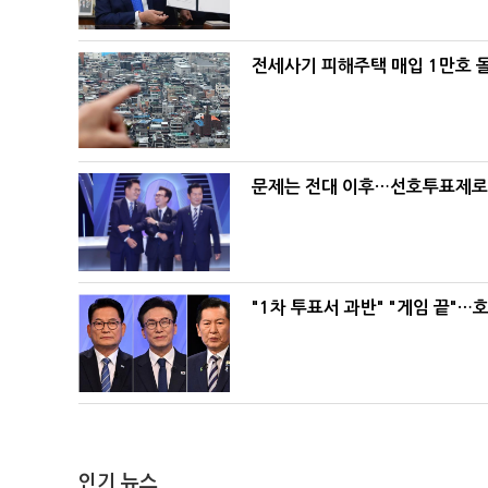
전세사기 피해주택 매입 1만호 
문제는 전대 이후…선호투표제로 
"1차 투표서 과반" "게임 끝"…
인기 뉴스