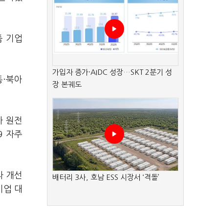
품 기업
가입자 증가·AIDC 성장…SKT 2분기 성
동·북아
장 본궤도
바 원전
9 자주
라 개선
배터리 3사, 호남 ESS 시장서 ‘격돌’
기업 대