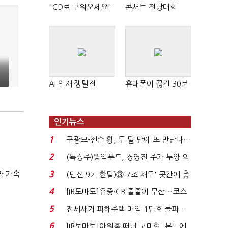
"CD로 구워오세요"
콘서트 전당대회
기
AI 인재 쟁탈전
휴대폰이 끊긴 30분
인기뉴스
1
구광모-젠슨 황, 두 달 만에 또 만난다…
로봇·AI 등 논...
2
(특징주)윙입푸드, 경영진 주가 부양 의
지에 상한가...
환 가속
3
(민선 9기 한달)③'7조 채무' 곳간에 충
격…추미애, 20년...
4
[IB토마토]유증·CB 줄줄이 무산…코스
닥 벌점 급증에 ...
5
전세사기 피해주택 매입 1만호 돌파…
누적 피해자 4만2...
6
[IB토마토]아워홈 떠난 구미현, 본느에