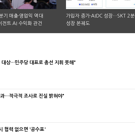
2분기 매출·영업익 역대
가입자 증가·AIDC 성장…SKT 2
전트 AI 수익화 관건
성장 본궤도
택' 대상…민주당 대표로 총선 지휘 못해"
사과…적극적 조사로 진실 밝혀야"
 협력 없으면 '공수표'