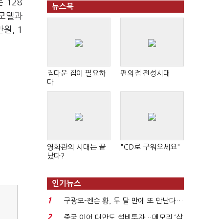
 128
뉴스북
본모델과
원, 1
집다운 집이 필요하
편의점 전성시대
다
영화관의 시대는 끝
"CD로 구워오세요"
났다?
인기뉴스
1
구광모-젠슨 황, 두 달 만에 또 만난다…
로봇·AI 등 논...
2
중국 이어 대만도 설비투자…메모리 ‘삼