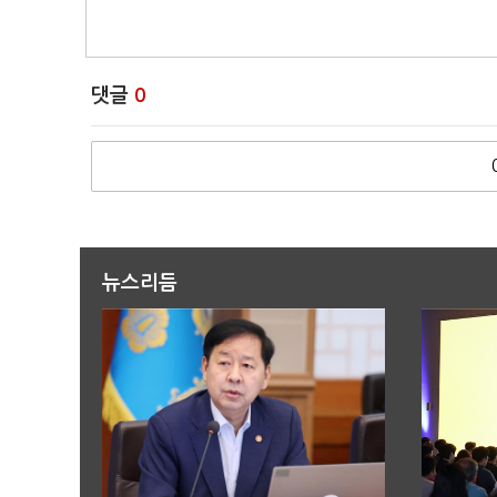
댓글
0
뉴스리듬