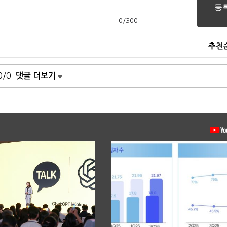
0
/
300
추천
0/0
댓글 더보기