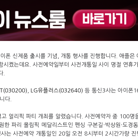
아이폰 신제품 출시를 기념, 개통 행사를 진행합니다. 애플은
포함시켰는데요. 사전예약일부터 사전개통일 사이 명절 연휴가
다.
T(030200)
,
LG유플러스(032640)
등 통신3사는 아이폰1
습니다.
열고 얼리픽 파티 개최를 알렸습니다. 사전예약자 중 100명
원한 파리 올림픽 메달리스트인 펜싱 구본길·박상원·도경동
행사는 사전예약 개통일인 20일 오전 8시부터 2시간가량 