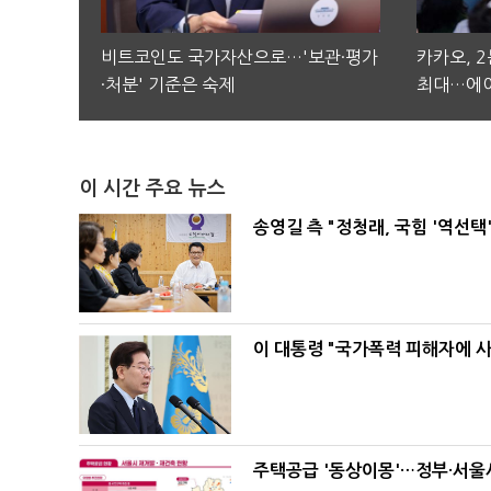
비트코인도 국가자산으로…'보관·평가
카카오, 
·처분' 기준은 숙제
최대…에이
이 시간 주요 뉴스
송영길 측 "정청래, 국힘 '역선
이 대통령 "국가폭력 피해자에 
주택공급 '동상이몽'…정부·서울시