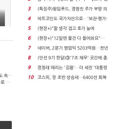
국전쟁’
3
(특징주)윙입푸드, 경영진 주가 부양 의
지에 상한가...
4
비트코인도 국가자산으로…'보관·평가·
중
처분' 기준은 ...
5
(현장+)"팔 생각 접고 호가 높여
요"…'덜 똘똘한 한 채' 20...
6
(현장+)"12일엔 물건 다 들어와요"…
빈 매대 채우며 문 연 ...
7
네이버, 2분기 영업익 5203억원…전년
비 0.2% 감소...
8
(민선 9기 한달)③'7조 채무' 곳간에 충
격…추미애, 20년...
9
정청래 때리는 '김용'…더 세진 '대통령
최측근' 입...
티빙 첫 분기 흑자…"2031년까지 KBO 독점, 웨이브 합병도 속도"
10
코스피, 장 초반 상승세…6400선 회복
박윤영 KT 대표, AIDC 현장경영…"AX 플랫폼 핵심 인프라로 키운다"
시도