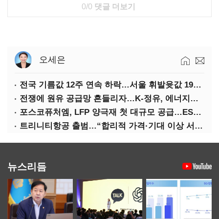
0/0
댓글 더보기
오세은
전국 기름값 12주 연속 하락…서울 휘발윳값 1909원
전쟁에 원유 공급망 흔들리자…K-정유, 에너지안보 핵심으로 재부상
포스코퓨처엠, LFP 양극재 첫 대규모 공급…ESS 시장 공략
트리니티항공 출범…“합리적 가격·기대 이상 서비스로 승부”
뉴스리듬