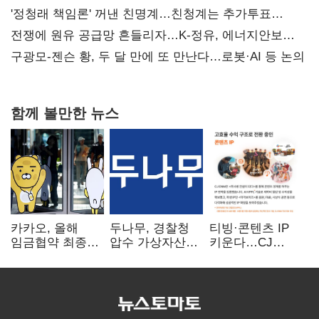
'정청래 책임론' 꺼낸 친명계…친청계는 추가투표
때리기
전쟁에 원유 공급망 흔들리자…K-정유, 에너지안보
핵심으로 재부상
구광모-젠슨 황, 두 달 만에 또 만난다…로봇·AI 등 논의
함께 볼만한 뉴스
카카오, 올해
두나무, 경찰청
티빙·콘텐츠 IP
임금협약 최종
압수 가상자산
키운다…CJ
타결…연봉 6.3%
보관 맡는다…
ENM, 하반기
인상·격려금
커스터디 사업
글로벌 확장 가속
300만원
최종 낙찰