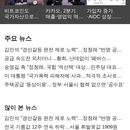
비트코인도
카카오, 2분기
가입자 증가
국가자산으로…'
매출·영업익 역대
·AIDC 성장…
보관·평가·처분'
최대…에이전트
SKT 2분기 성장
기준은 숙제
AI 수익화 관건
본궤도
주요 뉴스
김민석 "경선갈등 완전 제로 노력"…정청래 "반명 공세
사과부터"
공급 속도전 외치더니…황희, 난데없이 '폐버스
리모델링' 제안
송영길 측 "정청래, 국힘 '역선택' 대상…민주당 대표로
총선 지휘 못해"
이 대통령 "국가폭력 피해자에 사과…적극적 조사로
진실 밝혀야"
주택공급 '동상이몽'…정부·서울시 협력 없으면 '공수표'
많이 본 뉴스
김민석 "경선갈등 완전 제로 노력"…정청래 "반명 공세
사과부터"
전국 기름값 12주 연속 하락…서울 휘발윳값 1909원