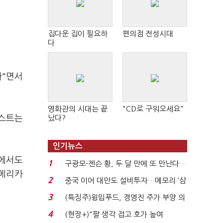
집다운 집이 필요하
편의점 전성시대
다
다"면서
영화관의 시대는 끝
"CD로 구워오세요"
테스트는
났다?
인기뉴스
장에서도
1
구광모-젠슨 황, 두 달 만에 또 만난다…
아메리카
로봇·AI 등 논...
2
중국 이어 대만도 설비투자…메모리 ‘삼
국전쟁’
3
(특징주)윙입푸드, 경영진 주가 부양 의
지에 상한가...
4
(현장+)"팔 생각 접고 호가 높여