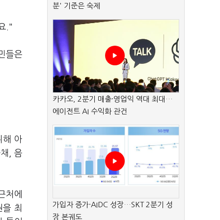
분' 기준은 숙제
요."
시민들은
카카오, 2분기 매출·영업익 역대 최대…
에이전트 AI 수익화 관건
위해 아
채, 음
 근처에
가입자 증가·AIDC 성장…SKT 2분기 성
권을 최
장 본궤도