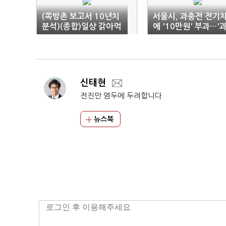
(쪽방촌 보고서 10년치
서울시, 과충전 전기
분석)(종합)일상 갉아먹
에 '10만원' 부과…'
는 '빈곤·질병·우울·고
잉대응 논란'
독'의 늪
신태현
전진만 염두에 두려합니다
뉴스북