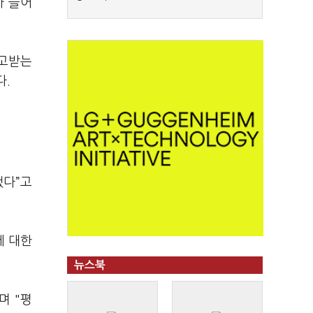
가 들어
주고받는
다.
됐다”고
에 대한
뉴스북
며 "평