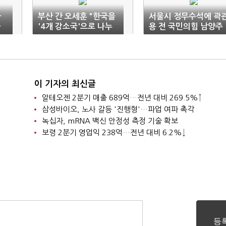
차
부산 간 오세훈 "한국을
서울시 정무수석에 곽
과
'4개 강소국'으로 나누
용 전 국민의힘 남양주
면 소득 10만불 가능"
을 당협위원장
이 기자의 최신글
알테오젠 2분기 매출 689억…전년 대비 269.5%↑
삼성바이오, 노사 갈등 '진행형'…파업 여파 촉각
녹십자, mRNA 백신 안정성 측정 기술 확보
보령 2분기 영업익 238억…전년 대비 6.2%↓