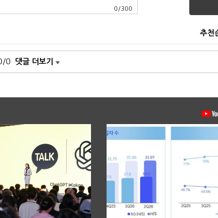
0
/
300
추천
0/0
댓글 더보기