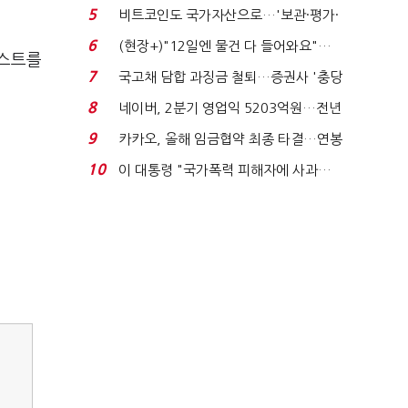
요"…'덜 똘똘한 한 채' 20...
5
비트코인도 국가자산으로…'보관·평가·
처분' 기준은 ...
6
(현장+)"12일엔 물건 다 들어와요"…
테스트를
빈 매대 채우며 문 연 ...
7
국고채 담합 과징금 철퇴…증권사 '충당
금 폭탄' 우려...
8
네이버, 2분기 영업익 5203억원…전년
비 0.2% 감소...
9
카카오, 올해 임금협약 최종 타결…연봉
6.3% 인상·격려...
10
이 대통령 "국가폭력 피해자에 사과…
적극적 조사로 진...