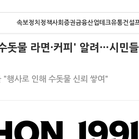
속보
정치
정책
사회
증권
금융
산업
테크
유통
건설
'수돗물 라면·커피' 알려…시민들
"행사로 인해 수돗물 신뢰 쌓여"