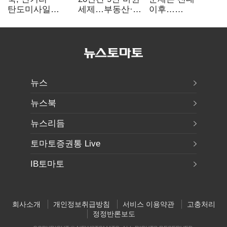
탄도미사일
세제…부동산·
이후…
발사…안보실
상속세만
선호투표제로
"즉각 중단 촉구"
건드렸다
뒤집힐 땐
'지지층 불복'
뉴스
뉴스북
뉴스리듬
토마토증권통 Live
IB토마토
회사소개
개인정보취급방침
서비스 이용약관
고충처리
정정반론보도