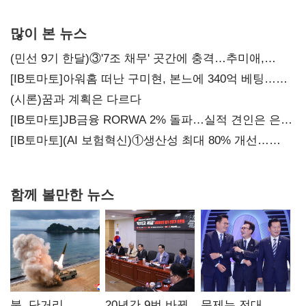
많이 본 뉴스
(민선 9기 한달)③'7조 채무' 곳간에 충격…추미애,
20년만에 '비상재정' 선언 승부수
[IB토마토]아워홈 떠난 구미현, 본느에 340억 베팅…
가족 지배체제 구축
(시론)꿈과 계획은 다르다
[IB토마토]JB금융 RORWA 2% 돌파…실적 견인은 은행
아닌 캐피탈
[IB토마토](AI 보험혁신)①생산성 최대 80% 개선…
현실은 '실행 격차'
함께 볼만한 뉴스
북, 단거리
20년간 9번 바뀐
문제는 전대