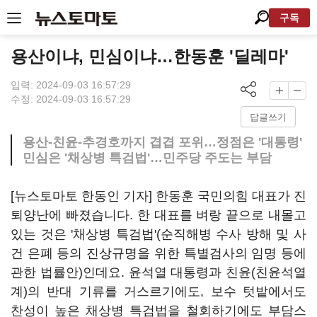
구독
용산이냐, 민심이냐…한동훈 '딜레마'
입력: 2024-09-03 16:57:29
수정: 2024-09-03 16:57:29
답글쓰기
용산-친윤-추경호까지 겹겹 포위…정점은 '대통령'
민심은 '채상병 특검법'…민주당 주도는 부담
[뉴스토마토 한동인 기자] 한동훈 국민의힘 대표가 진
퇴양난에 빠졌습니다. 한 대표를 벼랑 끝으로 내몰고
있는 것은 '채상병 특검법'(순직해병 수사 방해 및 사
건 은폐 등의 진상규명을 위한 특별검사의 임명 등에
관한 법률안)인데요. 윤석열 대통령과 친윤(친윤석열
계)의 반대 기류를 거스르기에도, 보수 텃밭에서도
찬성이 높은 채상병 특검법을 철회하기에도 부담스