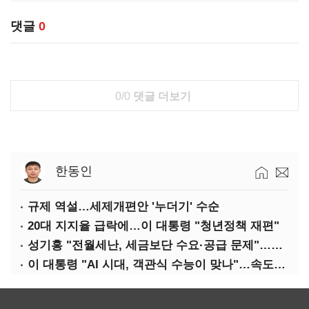
댓글
0
0/0
댓글 더보기
한동인
규제 역설…세제개편안 '누더기' 수순
20대 지지율 급락에…이 대통령 "청년정책 재편"
성기홍 "전월세난, 세금보단 수요·공급 문제"…닥공 시사
이 대통령 "AI 시대, 객관식 수능이 맞나"…속도전 '경계'