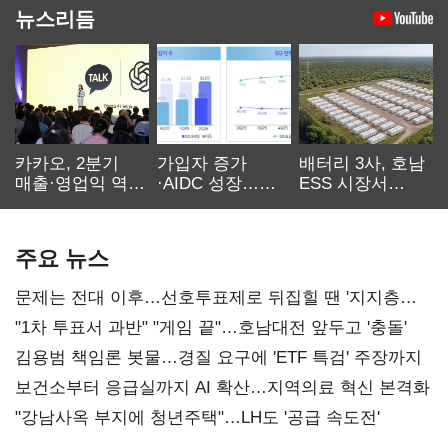
뉴스리듬
카카오, 2분기
가입자 증가
배터리 3사, 호남
매출·영업익 역대
·AIDC 성장…
ESS 시장서
최대…에이전트
SKT 2분기 성장
‘격돌’
AI 수익화 관건
본궤도
주요 뉴스
문제는 전대 이후…선호투표제로 뒤집힐 땐 '지지층
불복'
"1차 투표서 과반" "게임 끝"…호남대전 앞두고 '충돌'
김용범 책임론 봇물…경질 요구에 'ETF 특검' 주장까지
보건소부터 응급실까지 AI 확산…지역의료 혁신 본격화
"강남사옥 부지에 청년주택"…LH도 '공급 속도전'