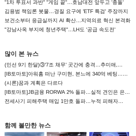
불복'
"1차 투표서 과반" "게임 끝"…호남대전 앞두고 '충돌'
김용범 책임론 봇물…경질 요구에 'ETF 특검' 주장까지
보건소부터 응급실까지 AI 확산…지역의료 혁신 본격화
"강남사옥 부지에 청년주택"…LH도 '공급 속도전'
많이 본 뉴스
(민선 9기 한달)③'7조 채무' 곳간에 충격…추미애,
20년만에 '비상재정' 선언 승부수
[IB토마토]아워홈 떠난 구미현, 본느에 340억 베팅…
가족 지배체제 구축
(시론)꿈과 계획은 다르다
[IB토마토]JB금융 RORWA 2% 돌파…실적 견인은 은행
아닌 캐피탈
전세사기 피해주택 매입 1만호 돌파…누적 피해자
4만278명
함께 볼만한 뉴스