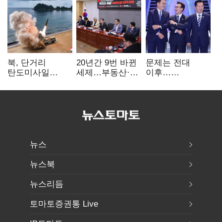
북, 단거리
20년간 9번 바뀐
문제는 전대
탄도미사일
세제…부동산·
이후…
발사…안보실
상속세만
선호투표제로
"즉각 중단 촉구"
건드렸다
뒤집힐 땐
'지지층 불복'
뉴스
뉴스북
뉴스리듬
토마토증권통 Live