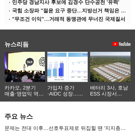
민주당 경남지사 후보에 김경수 단수공천 '유력'
국힘 소장파 "절윤 요구 중단…지방선거 책임은 장동혁 몫"
"무조건 이익"…거래적 동맹관에 무너진 국제질서
뉴스리듬
카카오, 2분기
가입자 증가
배터리 3사, 호남
매출·영업익 역대
·AIDC 성장…
ESS 시장서
최대…에이전트
SKT 2분기 성장
‘격돌’
AI 수익화 관건
본궤도
주요 뉴스
문제는 전대 이후…선호투표제로 뒤집힐 땐 '지지층