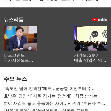
뉴스리듬
비트코인도
카카오, 2분기
국가자산으로…'
매출·영업익 역대
보관·평가·처분'
최대…에이전트
기준은 숙제
AI 수익화 관건
주요 뉴스
"속도전 넘어 전격전"에도…군공항 이전부터 주
52시간까지 '뇌관'
호남은 '김민석' 서울·경기는 '정청래'…최종 승자는
'안갯속'
여야 재검토 놓고 충돌하는 사이…선관위 "투표자 수
오차 당연"
"서울 등록임대 84%비아파트…아파트 규제와