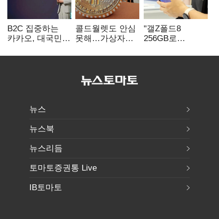
B2C 집중하는
콜드월렛도 안심
"갤Z폴드8
카카오, 대국민
못해…가상자산
256GB로
서비스 '모두의
수탁 확대에
변경하면 지원금
AI' 사활
'보안 시험대'
추가"
뉴스
뉴스북
뉴스리듬
토마토증권통 Live
IB토마토