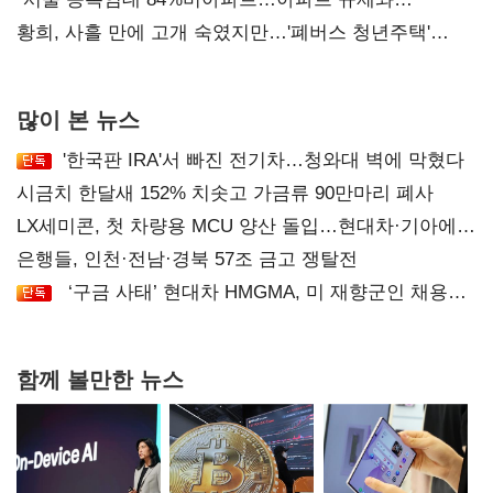
달리해야"
황희, 사흘 만에 고개 숙였지만…'폐버스 청년주택'
후폭풍
많이 본 뉴스
'한국판 IRA'서 빠진 전기차…청와대 벽에 막혔다
시금치 한달새 152% 치솟고 가금류 90만마리 폐사
LX세미콘, 첫 차량용 MCU 양산 돌입…현대차·기아에
공급
은행들, 인천·전남·경북 57조 금고 쟁탈전
‘구금 사태’ 현대차 HMGMA, 미 재향군인 채용
확대로 분위기 반전
함께 볼만한 뉴스