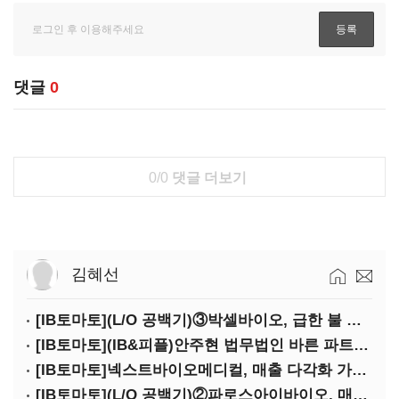
댓글
0
0/0
댓글 더보기
김혜선
[IB토마토](L/O 공백기)③박셀바이오, 급한 불 껐지만…본업 성과 '감감무소식'
[IB토마토](IB&피플)안주현 법무법인 바른 파트너 변호사
[IB토마토]넥스트바이오메디컬, 매출 다각화 가속…IPO 보람 '쑥쑥'
[IB토마토](L/O 공백기)②파로스아이바이오, 매출 0원 '불명예'…목표 안갯속