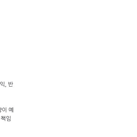
익, 반
양이 예
 책임