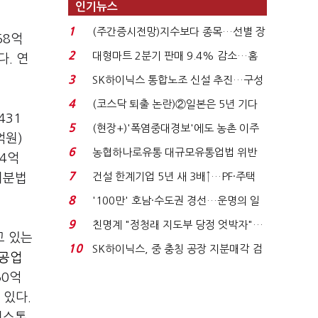
인기뉴스
1
(주간증시전망)지수보다 종목…선별 장
58억
세 이어진다...
2
대형마트 2분기 판매 9.4% 감소…홈
다. 연
플러스 사태 여파...
3
SK하이닉스 통합노조 신설 추진…구성
원 간 성과급 불...
4
(코스닥 퇴출 논란)②일본은 5년 기다
431
려주는데 우리는 ...
5
(현장+)'폭염중대경보'에도 농촌 이주
억원)
노동자는 강행군…'야...
6
농협하나로유통 대규모유통업법 위반
4억
적발…공정위, 과...
7
건설 한계기업 5년 새 3배↑…PF·주택
지분법
침체에 재무 ...
8
'100만' 호남·수도권 경선…운명의 일
주일
9
친명계 "정청래 지도부 당정 엇박자"…
고 있는
친청계 "신천지 오...
10
SK하이닉스, 중 충칭 공장 지분매각 검
중공업
토?…“확정된 바...
50억
 있다.
키스톤