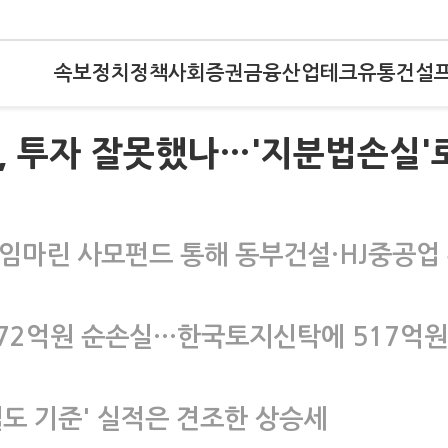
속보
정치
정책
사회
증권
금융
산업
테크
유통
건설
, 투자 잘못했나…'지분법손실'
마린 사모펀드 통해 동부건설·HJ중공업
272억원 순손실…한국토지신탁에 517억원
별도 기준' 실적은 견조한 상승세