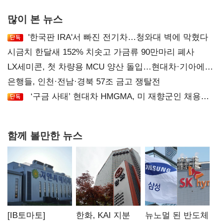
많이 본 뉴스
'한국판 IRA'서 빠진 전기차…청와대 벽에 막혔다
시금치 한달새 152% 치솟고 가금류 90만마리 폐사
LX세미콘, 첫 차량용 MCU 양산 돌입…현대차·기아에
공급
은행들, 인천·전남·경북 57조 금고 쟁탈전
‘구금 사태’ 현대차 HMGMA, 미 재향군인 채용
확대로 분위기 반전
함께 볼만한 뉴스
[IB토마토]
한화, KAI 지분
뉴노멀 된 반도체