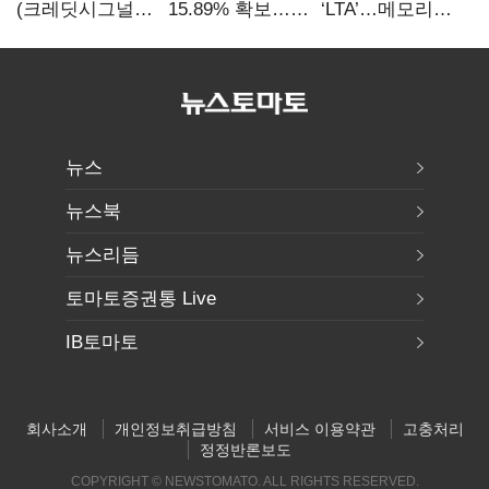
(크레딧시그널)
15.89% 확보…
‘LTA’…메모리
지엔씨에너지, AI
기업결합심사
3사, 2030년까지
데이터센터 타고
신청 예정
54조 선불 계약
외형 확대
뉴스
뉴스북
뉴스리듬
토마토증권통 Live
IB토마토
회사소개
개인정보취급방침
서비스 이용약관
고충처리
정정반론보도
COPYRIGHT © NEWSTOMATO. ALL RIGHTS RESERVED.