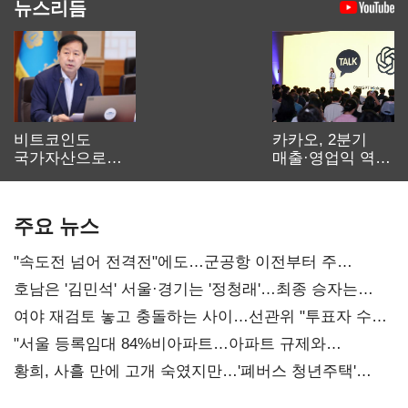
뉴스리듬
비트코인도
카카오, 2분기
국가자산으로…'
매출·영업익 역대
보관·평가·처분'
최대…에이전트
기준은 숙제
AI 수익화 관건
주요 뉴스
"속도전 넘어 전격전"에도…군공항 이전부터 주
52시간까지 '뇌관'
호남은 '김민석' 서울·경기는 '정청래'…최종 승자는
'안갯속'
여야 재검토 놓고 충돌하는 사이…선관위 "투표자 수
오차 당연"
"서울 등록임대 84%비아파트…아파트 규제와
달리해야"
황희, 사흘 만에 고개 숙였지만…'폐버스 청년주택'
후폭풍