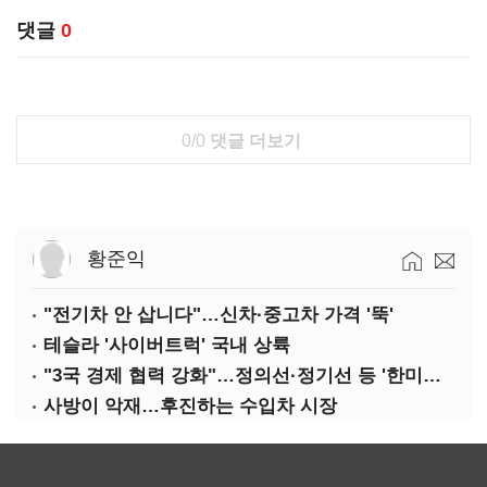
댓글
0
0/0
댓글 더보기
황준익
"전기차 안 삽니다"…신차·중고차 가격 '뚝'
테슬라 '사이버트럭' 국내 상륙
"3국 경제 협력 강화"…정의선·정기선 등 '한미일 경제대화' 참석
사방이 악재…후진하는 수입차 시장