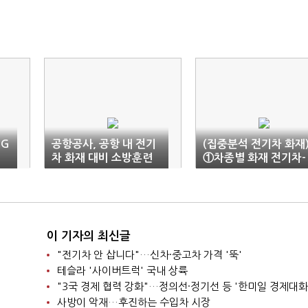
LG
공항공사, 공항 내 전기
(집중분석 전기차 화재
차 화재 대비 소방훈련
①차종별 화재 전기차-
실시
내연기관 ‘엇비슷’
이 기자의 최신글
"전기차 안 삽니다"…신차·중고차 가격 '뚝'
테슬라 '사이버트럭' 국내 상륙
"3국 경제 협력 강화"…정의선·정기선 등 '한미일 경제대화
사방이 악재…후진하는 수입차 시장