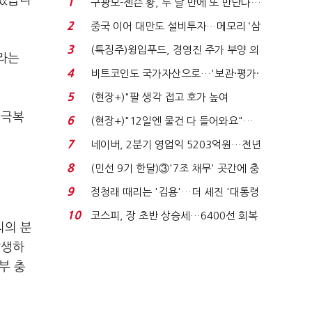
 했습니
1
구광모-젠슨 황, 두 달 만에 또 만난다…
로봇·AI 등 논...
2
중국 이어 대만도 설비투자…메모리 ‘삼
국전쟁’
3
(특징주)윙입푸드, 경영진 주가 부양 의
라는
지에 상한가...
4
비트코인도 국가자산으로…'보관·평가·
처분' 기준은 ...
5
(현장+)"팔 생각 접고 호가 높여
요"…'덜 똘똘한 한 채' 20...
 극복
6
(현장+)"12일엔 물건 다 들어와요"…
빈 매대 채우며 문 연 ...
7
네이버, 2분기 영업익 5203억원…전년
비 0.2% 감소...
8
(민선 9기 한달)③'7조 채무' 곳간에 충
격…추미애, 20년...
9
정청래 때리는 '김용'…더 세진 '대통령
최측근' 입...
10
코스피, 장 초반 상승세…6400선 회복
리의 분
시도
발생하
부 충