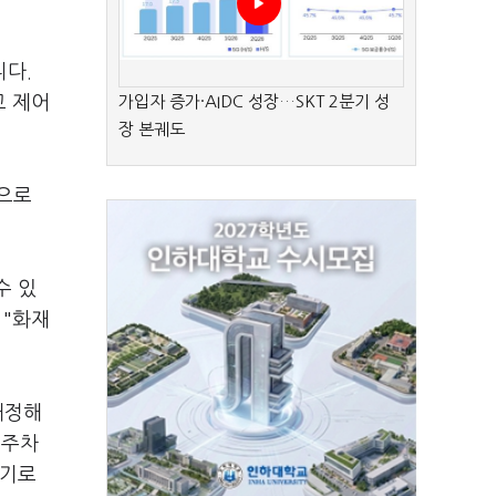
니다.
고 제어
가입자 증가·AIDC 성장…SKT 2분기 성
장 본궤도
준으로
수 있
 "화재
개정해
영주차
전기로