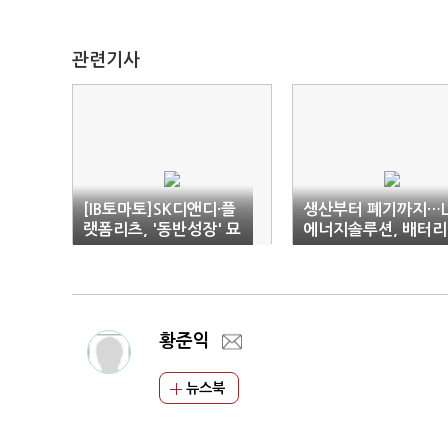
관련기사
[IB토마토]SK디앤디·플
생산부터 폐기까지…
랫폼리츠, '동반성장' 묘
에너지솔루션, 배터리
수…명동N빌딩 딜 연내
선순환 체계 구축
매듭
황준익
뉴스북