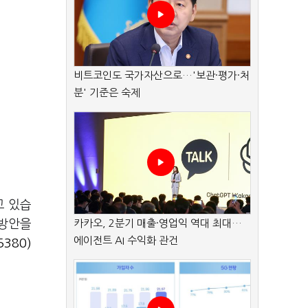
비트코인도 국가자산으로…'보관·평가·처
분' 기준은 숙제
고 있습
 방안을
카카오, 2분기 매출·영업익 역대 최대…
에이전트 AI 수익화 관건
380)