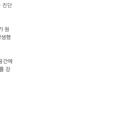
를 진단
가 원
발생했
쇄공간에
를 강