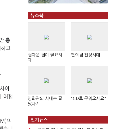
뉴스북
만 충
계하고
집다운 집이 필요하
편의점 전성시대
다
.
 사이
기 어렵
영화관의 시대는 끝
"CD로 구워오세요"
났다?
인기뉴스
M)의