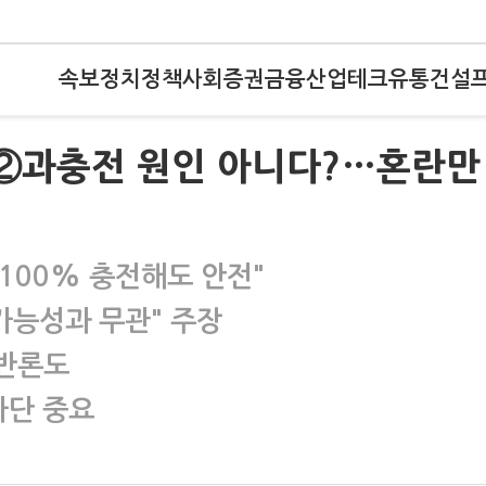
속보
정치
정책
사회
증권
금융
산업
테크
유통
건설
)②과충전 원인 아니다?…혼란만
100% 충전해도 안전"
가능성과 무관" 주장
 반론도
차단 중요