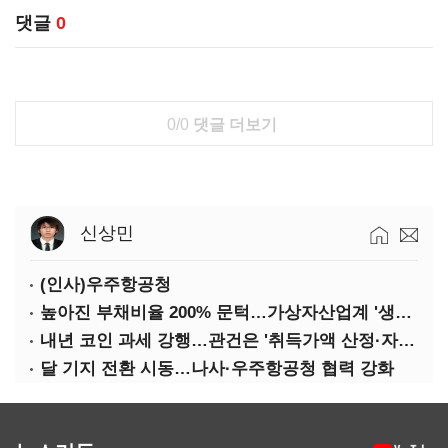
댓글
0
0/0
댓글 더보기
신상민
(인사)우주항공청
높아진 부채비율 200% 문턱…가상자산업계 '생존 시험대'
내년 코인 과세 강행…관건은 '취득가액 산정·자산 이동'
달 기지 전환 시동…나사·우주항공청 협력 강화