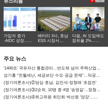
뉴스리듬
가입자 증가
배터리 3사, 호남
다음, AI 도입에도
·AIDC 성장…
ESS 시장서
점유율 2%…
SKT 2분기 성장
‘격돌’
에이전트
본궤도
차별화가 관건
주요 뉴스
'1400조' 국유자산 통합관리…반도체 넘어 주력산업
구조혁신
성기홍 "전월세난, 세금보단 수요·공급 문제"…닥공
시사
(정기여론조사)②당심·호남, 김민석-정청래 '초접전'
(정기여론조사)③2순위, 10명 중 4명 '송영길'…정청래
'한 자릿수'
(정기여론조사)④최고위원 최민희·박선원 '양강'…
서미화·이성윤·임미애 뒤이어