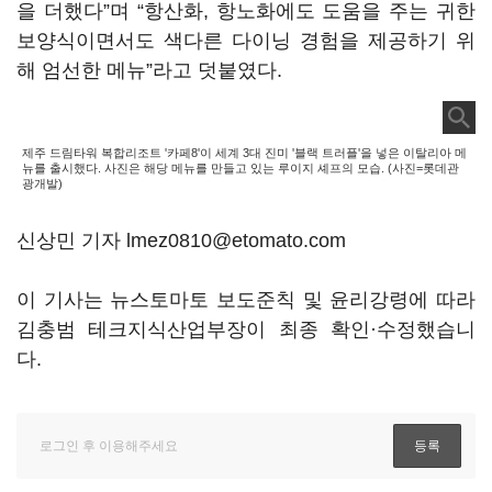
을 더했다”며 “항산화, 항노화에도 도움을 주는 귀한
보양식이면서도 색다른 다이닝 경험을 제공하기 위
해 엄선한 메뉴”라고 덧붙였다.
제주 드림타워 복합리조트 '카페8'이 세계 3대 진미 '블랙 트러플'을 넣은 이탈리아 메
뉴를 출시했다. 사진은 해당 메뉴를 만들고 있는 루이지 셰프의 모습. (사진=롯데관
광개발)
신상민 기자 lmez0810@etomato.com
이 기사는 뉴스토마토 보도준칙 및 윤리강령에 따라
김충범 테크지식산업부장이 최종 확인·수정했습니
다.