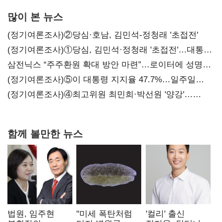
많이 본 뉴스
(정기여론조사)②당심·호남, 김민석-정청래 '초접전'
(정기여론조사)①당심, 김민석·정청래 '초접전'…대통령
지지도 '50% 아래로'(종합)
삼전닉스 “주주환원 확대 방안 마련”…로이터에 성명
보내
(정기여론조사)⑤이 대통령 지지율 47.7%…일주일
만에 다시 40%대
(정기여론조사)④최고위원 최민희·박선원 '양강'…
서미화·이성윤·임미애 뒤이어
함께 볼만한 뉴스
법원, 임주현
"미세 폭탄처럼
'컬리' 출신