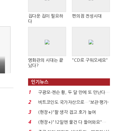
집다운 집이 필요하
편의점 전성시대
다
영화관의 시대는 끝
"CD로 구워오세요"
났다?
인기뉴스
1
구광모-젠슨 황, 두 달 만에 또 만난다…
로봇·AI 등 논...
2
비트코인도 국가자산으로…'보관·평가·
처분' 기준은 ...
"
3
(현장+)"팔 생각 접고 호가 높여
요"…'덜 똘똘한 한 채' 20...
4
(현장+)"12일엔 물건 다 들어와요"…
빈 매대 채우며 문 연 ...