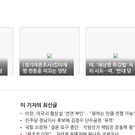
만
(정기여론조사)①이재
야, '채상병 특검법' 처
정
명·한동훈 이끄는 양당
리 시도…여, '반대 당
기대감 '팽팽'…민주 전
론' 이탈표 단속(종합)
대에 과반은 "관심 높
다"(종합)
이 기자의 최신글
이란, 미국과 협상설 '전면 부인'…"원하는 만큼 전쟁 가능
민주당 경남지사 후보에 김경수 단수공천 '유력'
국힘 소장파 "절윤 요구 중단…지방선거 책임은 장동혁 몫"
"무조건 이익"…거래적 동맹관에 무너진 국제질서