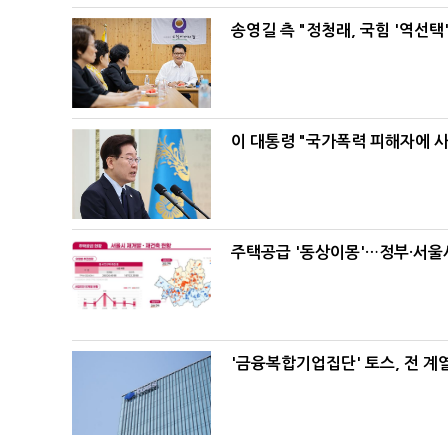
송영길 측 "정청래, 국힘 '역선
이 대통령 "국가폭력 피해자에 
주택공급 '동상이몽'…정부·서울시
'금융복합기업집단' 토스, 전 