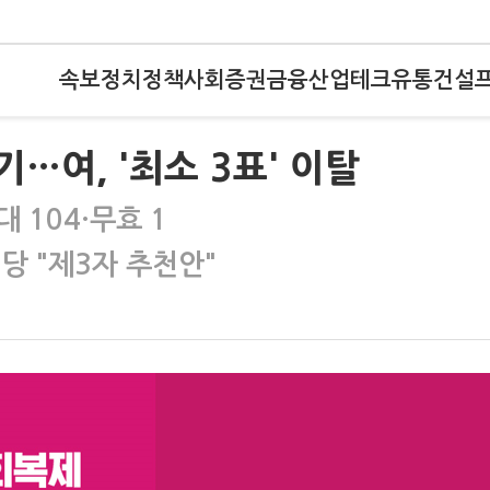
속보
정치
정책
사회
증권
금융
산업
테크
유통
건설
기…여, '최소 3표' 이탈
 104·무효 1
당 "제3자 추천안"