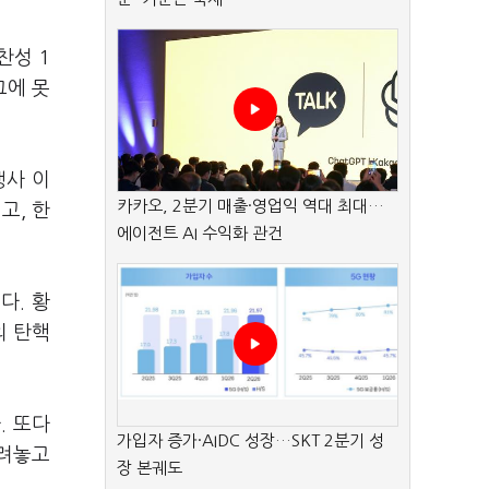
찬성 1
그에 못
행사 이
카카오, 2분기 매출·영업익 역대 최대…
고, 한
에이전트 AI 수익화 관건
다. 황
의 탄핵
. 또다
가입자 증가·AIDC 성장…SKT 2분기 성
올려놓고
장 본궤도