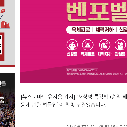
[뉴스토마토 유지웅 기자] '채상병 특검법'(순직 
등에 관한 법률안)이 최종 부결됐습니다.
'채상병 특검법'이 25일 국회 본회의에서 부결