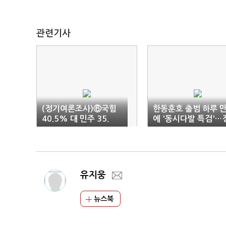
관련기사
(정기여론조사)⑥국힘
한동훈호 출범 하루 
40.5% 대 민주 35.
에 '동시다발 특검'…
8%…조국 8.4% '최저
국 격랑
치 또 경신'
유지웅
뉴스북