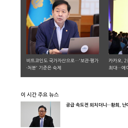
비트코인도 국가자산으로…'보관·평가
카카오, 
·처분' 기준은 숙제
최대…에이
이 시간 주요 뉴스
공급 속도전 외치더니…황희, 난