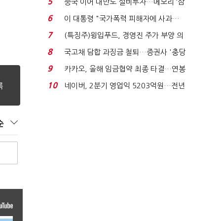
5
중국 이어 대만도 설비투자…메모리 ‘삼
국전쟁’
6
이 대통령 "국가폭력 피해자에 사과…
적극적 조사로 진...
7
(특징주)윙입푸드, 경영진 주가 부양 의
지에 상한가...
8
국고채 담합 과징금 철퇴…증권사 '충당
금 폭탄' 우려...
9
카카오, 올해 임금협약 최종 타결…연봉
6.3% 인상·격려...
10
네이버, 2분기 영업익 5203억원…전년
비 0.2% 감소...
순