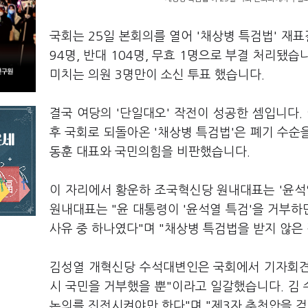
국회는 25일 본회의를 열어 '채상병 특검법' 재표
94명, 반대 104명, 무효 1명으로 부결 처리됐
미치는 의원 3명만이 소신 투표 했습니다.
결국 여당의 '단일대오' 작전이 성공한 셈입니다.
후 국회로 되돌아온 '채상병 특검법'은 폐기 수순을
동훈 대표와 국민의힘을 비판했습니다.
이 자리에서 황운하 조국혁신당 원내대표는 '윤석
원내대표는 "윤 대통령이 '윤석열 특검'을 거부하
사유 중 하나였다"며 "채상병 특검법을 받지 않은
김성열 개혁신당 수석대변인은 국회에서 기자회견을
시 국민을 거부했을 뿐"이라고 일갈했습니다. 김
논의를 진전시켜야만 한다"며 "제3자 추천안을 