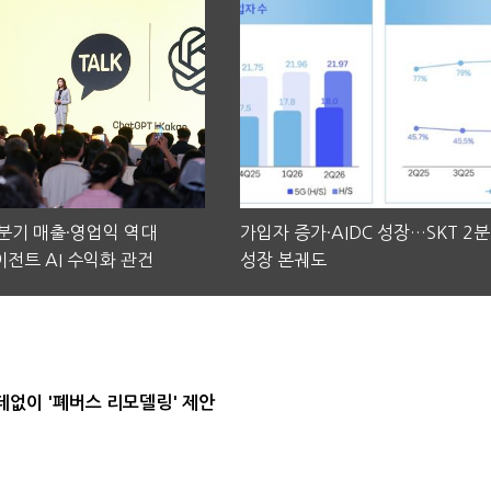
2분기 매출·영업익 역대
가입자 증가·AIDC 성장…SKT 2
전트 AI 수익화 관건
성장 본궤도
데없이 '폐버스 리모델링' 제안