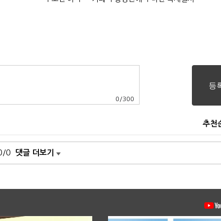
0
/
300
추천
0/0
댓글 더보기