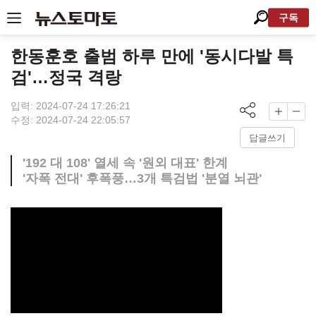
구독
한동훈호 출범 하루 만에 '동시다발 특
검'…정국 격랑
입력: 2024-07-24 17:26:21
수정: 2024-07-24 22:05:57
답글쓰기
'192 대 108' 열세 속 '원외 대표' 한계
'자폭 전대' 후폭풍…3개 특검법 '분열 뇌관'