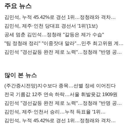
주요 뉴스
김민석, 누적 45.42%로 경선 1위…정청래와 격차
0.86%p(2보)
김민석, 제주·인천 당대표 경선서 '1위'(1보)
공세 멈춘 김민석…정청래 "갈등은 제가 수습"
"팀 정청래 정리" "이중잣대 말라"…민주 최고위원 계파
다툼 격화
김민석 "경선갈등 완전 제로 노력"…정청래 "반명 공세
사과부터"
많이 본 뉴스
(주간증시전망)지수보다 종목…선별 장세 이어진다
전국 기름값 12주 연속 하락…서울 휘발윳값 1909원
김민석 "경선갈등 완전 제로 노력"…정청래 "반명 공세
사과부터"
김민석, 제주·인천서 승리…누적 득표율 '1위
탈환'(종합)
김민석, 누적 45.42%로 경선 1위…정청래와 격차
0.86%p(2보)