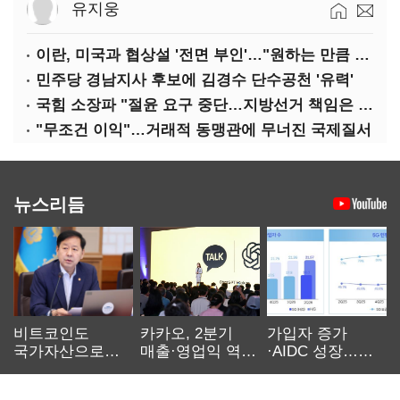
유지웅
이란, 미국과 협상설 '전면 부인'…"원하는 만큼 전쟁 가능"
민주당 경남지사 후보에 김경수 단수공천 '유력'
국힘 소장파 "절윤 요구 중단…지방선거 책임은 장동혁 몫"
"무조건 이익"…거래적 동맹관에 무너진 국제질서
뉴스리듬
비트코인도
카카오, 2분기
가입자 증가
국가자산으로…'
매출·영업익 역대
·AIDC 성장…
보관·평가·처분'
최대…에이전트
SKT 2분기 성장
기준은 숙제
AI 수익화 관건
본궤도