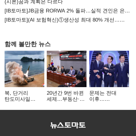
가족 지배체제 구축
(시론)꿈과 계획은 다르다
[IB토마토]JB금융 RORWA 2% 돌파…실적 견인은 은행
아닌 캐피탈
[IB토마토](AI 보험혁신)①생산성 최대 80% 개선…
현실은 '실행 격차'
함께 볼만한 뉴스
북, 단거리
20년간 9번 바뀐
문제는 전대
탄도미사일
세제…부동산·
이후…
발사…안보실
상속세만
선호투표제로
"즉각 중단 촉구"
건드렸다
뒤집힐 땐
'지지층 불복'