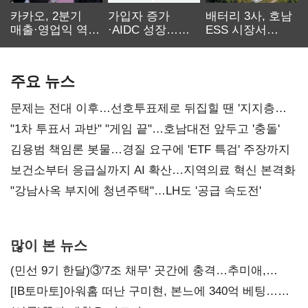
카카오, 2분기
가입자 증가
배터리 3사, 호남
매출·영업익 역대
·AIDC 성장…
ESS 시장서
최대…에이전트
SKT 2분기 성장
‘격돌’
AI 수익화 관건
본궤도
주요 뉴스
문제는 전대 이후…선호투표제로 뒤집힐 땐 '지지층
불복'
"1차 투표서 과반" "게임 끝"…호남대전 앞두고 '충돌'
김용범 책임론 봇물…경질 요구에 'ETF 특검' 주장까지
보건소부터 응급실까지 AI 확산…지역의료 혁신 본격화
"강남사옥 부지에 청년주택"…LH도 '공급 속도전'
많이 본 뉴스
(민선 9기 한달)③'7조 채무' 곳간에 충격…추미애,
20년만에 '비상재정' 선언 승부수
[IB토마토]아워홈 떠난 구미현, 본느에 340억 베팅…