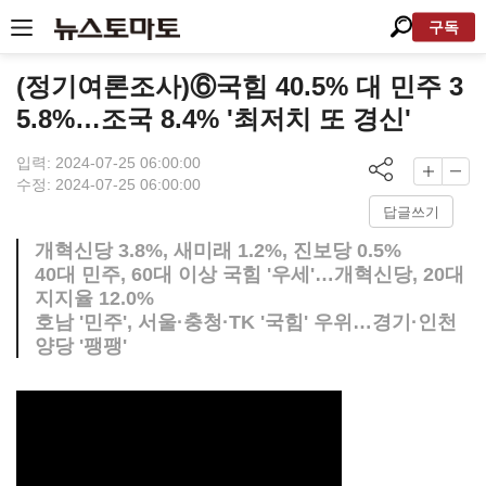
구독
(정기여론조사)⑥국힘 40.5% 대 민주 3
5.8%…조국 8.4% '최저치 또 경신'
입력: 2024-07-25 06:00:00
수정: 2024-07-25 06:00:00
답글쓰기
개혁신당 3.8%, 새미래 1.2%, 진보당 0.5%
40대 민주, 60대 이상 국힘 '우세'…개혁신당, 20대
지지율 12.0%
호남 '민주', 서울·충청·TK '국힘' 우위…경기·인천
양당 '팽팽'