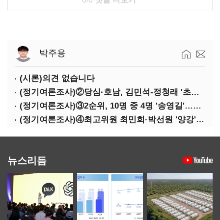
박주용
(시론)의견 없습니다
(정기여론조사)②당심·호남, 김민석-정청래 '초접전'
(정기여론조사)③2순위, 10명 중 4명 '송영길'…정청래 '한 자릿수'
(정기여론조사)④최고위원 최민희·박선원 '양강'…서미화·이성윤·임미애 뒤이어
뉴스리듬