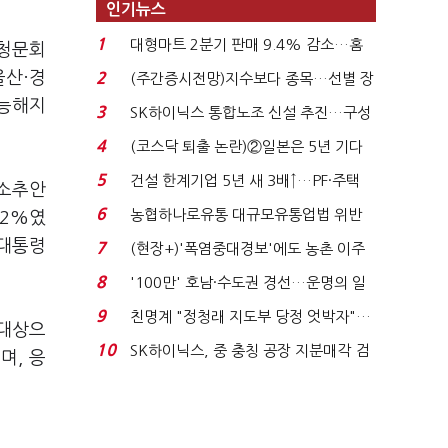
인기뉴스
1
대형마트 2분기 판매 9.4% 감소…홈
 청문회
플러스 사태 여파...
울산·경
2
(주간증시전망)지수보다 종목…선별 장
세 이어진다...
가능해지
3
SK하이닉스 통합노조 신설 추진…구성
원 간 성과급 불...
4
(코스닥 퇴출 논란)②일본은 5년 기다
려주는데 우리는 ...
5
건설 한계기업 5년 새 3배↑…PF·주택
핵소추안
침체에 재무 ...
6
농협하나로유통 대규모유통업법 위반
.2%였
적발…공정위, 과...
 대통령
7
(현장+)'폭염중대경보'에도 농촌 이주
노동자는 강행군…'야...
8
'100만' 호남·수도권 경선…운명의 일
주일
9
친명계 "정청래 지도부 당정 엇박자"…
 대상으
친청계 "신천지 오...
10
SK하이닉스, 중 충칭 공장 지분매각 검
며, 응
토?…“확정된 바...