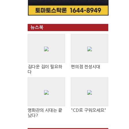
뉴스북
집다운 집이 필요하
편의점 전성시대
다
영화관의 시대는 끝
"CD로 구워오세요"
났다?