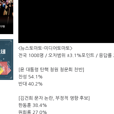
<뉴스토마토-미디어토마토>
전국 1008명 / 오차범위 ±3.1%포인트 / 응답률 
[윤 대통령 탄핵 청원 청문회 찬반]
찬성 54.1%
반대 40.2%
[김건희 문자 논란, 부정적 영향 후보]
한동훈 38.4%
원희룡 27.0%