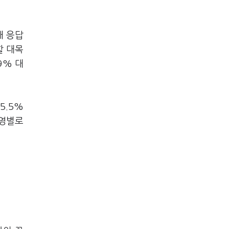
대 응답
할 대목
9% 대
5.5%
진영별로