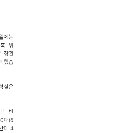
9일에는
혹' 위
부 장관
채택했습
통령실은
서는 반
0대(6
반대 4