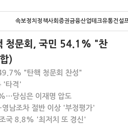
속보
정치
정책
사회
증권
금융
산업
테크
유통
건설
청문회, 국민 54.1% "찬
합)
 49.7% "탄핵 청문회 찬성"
 '타격'
.5%…당심은 이재명 압도
…영남조차 절반 이상 '부정평가'
조국 8.8% '최저치 또 경신'